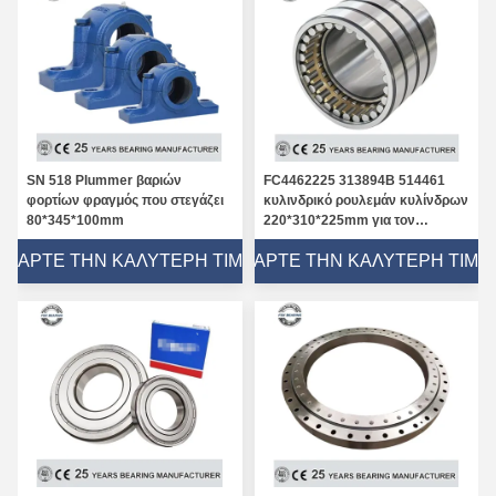
SN 518 Plummer βαριών
FC4462225 313894B 514461
φορτίων φραγμός που στεγάζει
κυλινδρικό ρουλεμάν κυλίνδρων
80*345*100mm
220*310*225mm για τον
κατασκευαστή της Κίνας μύλων
ΠΆΡΤΕ ΤΗΝ ΚΑΛΎΤΕΡΗ ΤΙΜΉ
ΠΆΡΤΕ ΤΗΝ ΚΑΛΎΤΕΡΗ ΤΙΜΉ
χάλυβα
Ρουλεμάν p2b-Sc-40M φραγμών μαξιλαριών εμπορικών σημάτων ΑΜΕΡΙΚΑΝΙΚΟΥ ΤΕΧΝΑΣΜΑΤΟΣ με την κατοικία