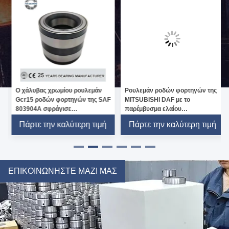
μάν
Ρουλεμάν ροδών φορτηγών της
32226 32228J με κωνικούς
ης SAF
MITSUBISHI DAF με το
κυλίνδρους ρουλεμάν HR3222
παρέμβυσμα ελαίου
32221 για το μεταλλουργικό
566834.H195/Φ 200010
ακτινωτό φορτίο μηχανημάτω
τιμή
Πάρτε την καλύτερη τιμή
Πάρτε την καλύτερη τιμ
ΕΠΙΚΟΙΝΩΝΉΣΤΕ ΜΑΖΊ ΜΑΣ