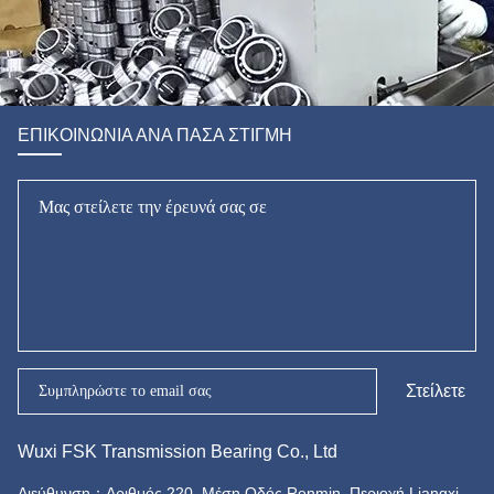
ΕΠΙΚΟΙΝΩΝΊΑ ΑΝΆ ΠΆΣΑ ΣΤΙΓΜΉ
Στείλετε
Wuxi FSK Transmission Bearing Co., Ltd
Διεύθυνση：
Αριθμός 220, Μέση Οδός Renmin, Περιοχή Liangxi,