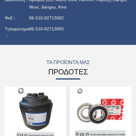
Wuxi, Jiangsu, Κίνα
Φαξ：
86-510-82713082
Τηλεφώνημα
86-510-82713083
：
ΤΑ ΠΡΟΪΌΝΤΑ ΜΑΣ
ΠΡΟΔΟΤΕΣ