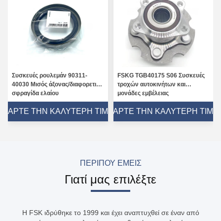
Συσκευές ρουλεμάν 90311-
FSKG TGB40175 S06 Συσκευές
40030 Μισός άξονας/διαφορετική
τροχών αυτοκινήτων και
σφραγίδα ελαίου
μονάδες εμβέλειας
40*64*8/14.5mm
32*129*59mm
ΠΆΡΤΕ ΤΗΝ ΚΑΛΎΤΕΡΗ ΤΙΜΉ
ΠΆΡΤΕ ΤΗΝ ΚΑΛΎΤΕΡΗ ΤΙΜΉ
ΠΕΡΊΠΟΥ ΕΜΕΊΣ
Γιατί μας επιλέξτε
Η FSK ιδρύθηκε το 1999 και έχει αναπτυχθεί σε έναν από