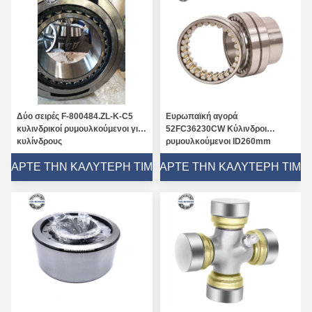
Δύο σειρές F-800484.ZL-K-C5
Ευρωπαϊκή αγορά
κυλινδρικοί ρυμουλκούμενοι για
52FC36230CW Κύλινδροι
κυλίνδρους
ρυμουλκούμενοι ID260mm
OD360mm Σιδερένιο κλουβί
ΠΆΡΤΕ ΤΗΝ ΚΑΛΎΤΕΡΗ ΤΙΜΉ
ΠΆΡΤΕ ΤΗΝ ΚΑΛΎΤΕΡΗ ΤΙΜΉ