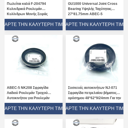
Πωλείται καλά F-204794
GU1000 Universal Joint Cross
Κυλινδρικά Ρουλεμάν
Bearing Υψηλής Ταχύτητας
Κυλίνδρων Μονής Σειράς
27*81.75mm ABEC-5
50*72.3*29mm P6 P5
ΠΆΡΤΕ ΤΗΝ ΚΑΛΎΤΕΡΗ ΤΙΜΉ
ΠΆΡΤΕ ΤΗΝ ΚΑΛΎΤΕΡΗ ΤΙΜΉ
ABEC-5 NK208 Σφραγίδα
Συσκευές αυτοκινήτων NJ-071
Λαδιού Ρουλεμάν Τροχού
Σφραγίδα πετρελαίου βήματος
Αυτοκινήτου για Ρουλεμάν
ορόσημου 48*62*9/24mm Για την
Κιβωτίου Ταχυτήτων
Toyota Hiace P6 P5
ΠΆΡΤΕ ΤΗΝ ΚΑΛΎΤΕΡΗ ΤΙΜΉ
ΠΆΡΤΕ ΤΗΝ ΚΑΛΎΤΕΡΗ ΤΙΜΉ
Μηχανημάτων 40*80*18mm