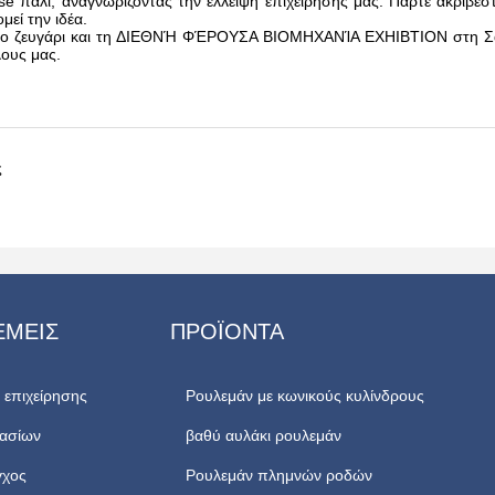
e πάλι, αναγνωρίζοντας την έλλειψη επιχείρησής μας. Πάρτε ακριβέστ
μεί την ιδέα.
το ζευγάρι και τη ΔΙΕΘΝΉ ΦΈΡΟΥΣΑ ΒΙΟΜΗΧΑΝΊΑ EXHIBTION στη Σα
λους μας.
ς
ΕΜΕΊΣ
ΠΡΟΪΌΝΤΑ
 επιχείρησης
Ρουλεμάν με κωνικούς κυλίνδρους
ασίων
βαθύ αυλάκι ρουλεμάν
γχος
Ρουλεμάν πλημνών ροδών