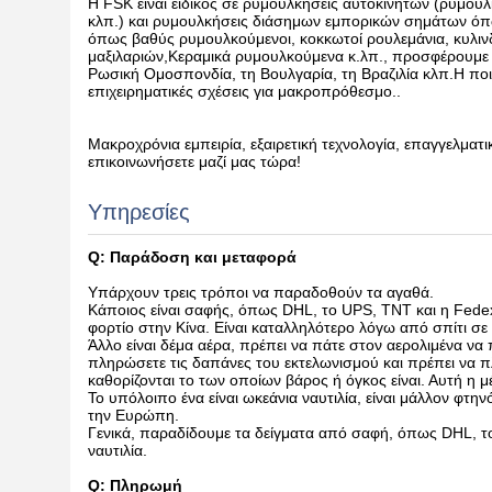
Η FSK είναι ειδικός σε ρυμουλκήσεις αυτοκινήτων (ρυμο
κλπ.) και ρυμουλκήσεις διάσημων εμπορικών σημάτων ό
όπως βαθύς ρυμουλκούμενοι, κοκκωτοί ρουλεμάνια, κυλινδ
μαξιλαριών,Κεραμικά ρυμουλκούμενα κ.λπ., προσφέρουμε ρο
Ρωσική Ομοσπονδία, τη Βουλγαρία, τη Βραζιλία κλπ.Η ποι
επιχειρηματικές σχέσεις για μακροπρόθεσμο..
Μακροχρόνια εμπειρία, εξαιρετική τεχνολογία, επαγγελμ
επικοινωνήσετε μαζί μας τώρα!
Υπηρεσίες
Q: Παράδοση και μεταφορά
Υπάρχουν τρεις τρόποι να παραδοθούν τα αγαθά.
Κάποιος είναι σαφής, όπως DHL, το UPS, TNT και η Fede
φορτίο στην Κίνα. Είναι καταλληλότερο λόγω από σπίτι σε
Άλλο είναι δέμα αέρα, πρέπει να πάτε στον αερολιμένα να
πληρώσετε τις δαπάνες του εκτελωνισμού και πρέπει να 
καθορίζονται το των οποίων βάρος ή όγκος είναι. Αυτή η 
Το υπόλοιπο ένα είναι ωκεάνια ναυτιλία, είναι μάλλον φτην
την Ευρώπη.
Γενικά, παραδίδουμε τα δείγματα από σαφή, όπως DHL, το
ναυτιλία.
Q: Πληρωμή