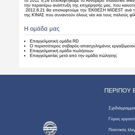
το 2011 5,26 επισκεφτήκαμε το Αννόβερο Inudstries Mess
την περαιτέρω ανάπτυξη της επιχείρησής μας, που καινοτο
2012.8.21 θα επισκεφτούμε την ΈΚΘΕΣΗ MIDEST ανά 
της ΚΊΝΑΣ που συναντούν όλους νέο και τους παλιούς φί
Η ομάδα μας
Επαγγελματική ομάδα RD
Ο περισσότερος σοβαρός-απασχολημένος εργαζόμενο
Επαγγελματική ομάδα πωλήσεων
Επαγγελματίας μετά από την ομάδα πώλησης
ΠΕΡΊΠΟΥ 
Σχεδιάγραμμα
Γύρος εργοστ
Ποιοτικός έλε