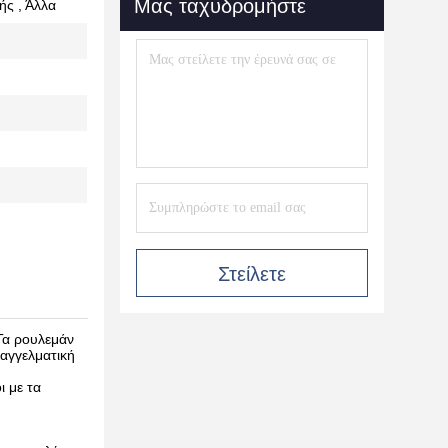
Μας ταχυδρομήστε
ής , Άλλα
Στείλετε
Τα ρουλεμάν
παγγελματική
ι με τα