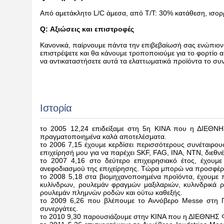
Από αμετάκλητο L/C άμεσα, από T/T: 30% κατάθεση, ισο
Q: Αξιώσεις και επιστροφές
Κανονικά, παίρνουμε πάντα την επιβεβαίωσή σας ενώπιον 
επιστρέψετε και θα κάνουμε τροποποιούμε για το φορτίο 
να αντικαταστήσετε αυτά τα ελαττωματικά προϊόντα το σ
Ιστορία
το 2005 12,24 επιδείξαμε στη 5η ΚΙΝΑ που η ΔΙΕΘΝΗ
πραγματοποιημένα καλά αποτελέσματα.
το 2006 7,15 έχουμε κερδίσει περισσότερους συνέταιρου
επιχείρησή μου για να παρέχει SKF, FAG, INA, NTN, διεθν
το 2007 4,16 στο δεύτερο επιχειρησιακό έτος, έχουμε
ανεφοδιασμού της επιχείρησης. Τώρα μπορώ να προσφέρω 
το 2008 5,18 στα βιομηχανοποιημένα προϊόντα, έχουμε 
κυλίνδρων, ρουλεμάν φραγμών μαξιλαριών, κυλινδρικά 
ρουλεμάν πλημνών ροδών και ούτω καθεξής.
το 2009 6,26 που βλέπουμε το Αννόβερο Messe στη Γε
συνεργάτες.
το 2010 9,30 παρουσιάζουμε στην ΚΙΝΑ που η ΔΙΕΘΝΗΣ