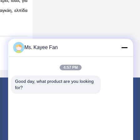
ερες ιδέες για
γκάη, ελπίδα
Ms. Kayee Fan
4:57 PM
Good day, what product are you looking 
for?
ΕΠΙΚΟΙΝΩΝΉΣΤΕ ΜΑΖΊ ΜΑΣ
fskbearing@hotmail.com
86-510-82713083
Αριθμός 220, Μέση Οδός Renmin, Περιοχή