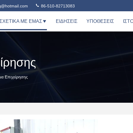
ng@hotmail.com
86-510-82713083
ΣΧΕΤΙΚΆ ΜΕ ΕΜΆΣ
ΕΙΔΉΣΕΙΣ
ΥΠΟΘΈΣΕΙΣ
ΙΣΤ
ίρησης
μα Επιχείρησης