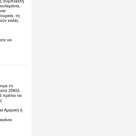
ης συμπλέκτη
ουλεμάνια,
νια
ουρκία, τη
γούν καλές
ετε να
ουμε το
ο από 20KG.
ά πρέπει να
ες
ια Αμερική ή
κεάνια