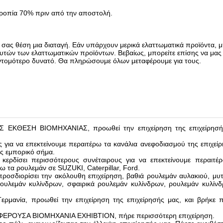
ρροπία 70% πριν από την αποστολή.
σας θέση μια διαταγή. Εάν υπάρχουν μερικά ελαττωματικά προϊόντα, μ
αυτών των ελαττωματικών προϊόντων. Βεβαίως, μπορείτε επίσης να μας 
υντομότερο δυνατό. Θα πληρώσουμε όλων μεταφέρουμε για τους.
Σ ΕΚΘΕΣΗ ΒΙΟΜΗΧΑΝΙΑΣ, προωθεί την επιχείρηση της επιχείρησής
ς για να επεκτείνουμε περαιτέρω τα κανάλια ανεφοδιασμού της επιχεί
ές εμπορικό σήμα.
 κερδίσει περισσότερους συνέταιρους για να επεκτείνουμε περαιτέ
τα ρουλεμάν σε SUZUKI, Caterpillar, Ford.
προσδιορίσει την ακόλουθη επιχείρηση, βαθιά ρουλεμάν αυλακιού, μυ
ρουλεμάν κυλίνδρων, σφαιρικά ρουλεμάν κυλίνδρων, ρουλεμάν κυλίν
ρμανία, προωθεί την επιχείρηση της επιχείρησής μας, και βρήκε 
 ΦΕΡΟΥΣΑ ΒΙΟΜΗΧΑΝΙΑ EXHIBTION, πήρε περισσότερη επιχείρηση.