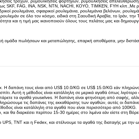
υλκήσεις τροχών, ρυμουλκήσεις φορτηγών, ρυμουλκήσεις απελευθέρωσ
πως SKF, FAG, INA, NSK, NTN, NACHI, KOYO, TIMKEN, FYH κλπ.,Με ρ
ρικοί ρουλεμάνια, σφαιρικοί ρουλεμάνια, ρουλεμάνια βελόνων, ρουλεμά
υλεμάν σε όλο τον κόσμο, ειδικά στη Σαουδική Αραβία, το Ιράν, την Τ
ότητα και η τιμή μας ικανοποιούν όλους τους πελάτες μας και δημιουρ
ατική ομάδα πωλήσεων και μεταπώλησης, επαρκή αποθέματα, μην διστάσ
x. Η δαπάνη τους είναι από US$ 10.0/KG σε US$ 15.0/KG εάν πληρών
 σπίτι. Αυτή η μέθοδος είναι κατάλληλη σε μερικά αγαθά όπως λιγότερ
 πάρετε τα αγαθά youselves. Η δαπάνη είναι φτηνότερη από σαφής, αλλ
πληρώσουμε τις δαπάνες της εκκαθάρισης των αγαθών, αυτές οι δαπάν
μέθοδος είναι κατάλληλη στα αγαθά που είναι περισσότερο από 100KG.
ό, και θα διαρκέσει περίπου 15-30 ημέρες στο λιμένα εάν είστε στη Βόρε
 UPS, TNT και η Fedex, και στέλνουμε τα αγαθά της διαταγής με την ω