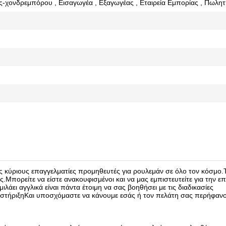
ς-χονδρεμπόρου , Εισαγωγέα , Εξαγωγέας , Εταιρεία Εμπορίας , Πωλητ
υς κύριους επαγγελματίες προμηθευτές για ρουλεμάν σε όλο τον κόσμο.
.Μπορείτε να είστε ανακουφισμένοι και να μας εμπιστευτείτε για την ε
ιλάει αγγλικά είναι πάντα έτοιμη να σας βοηθήσει με τις διαδικασίες
ποστήριξηΚαι υποσχόμαστε να κάνουμε εσάς ή τον πελάτη σας περήφανο