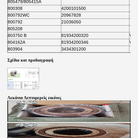
805479/805415Α
800308
4200101500
800792WC
20967828
800792
21036050
805208
803750 Β
81934200320
VKB
804162Α
81934200346
VKB
803904
3434301200
Σχέδιο και προδιαγραφή
Λεκάνια Λεπτομερείς εικόνες