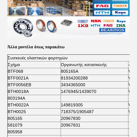
Άλλα μοντέλα όπως παρακάτω
Συσκευές ελαστικών φορτηγών
Σχήμα
Οργανωτής κατασκευής
- Όχι
ΒTF068
805165Α
VKB
ΒTF0021Α
81934200288
VKB
ΒTF0056ΕΒ
3434365000
VKB
BTH0018A
1476945/1439070
VKB
803194Α
BTH0022A
149819305
VKB
BTH0025
718375/1905487
VKB
805165
20967830
581079
20967831
805958