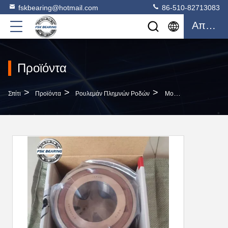
fskbearing@hotmail.com
86-510-82713083
Απόσπασμα
Προϊόντα
>
>
>
Σπίτι
Προϊόντα
Ρουλεμάν Πλημνών Ροδών
Μονάδα Ελαστικών Τροχών BTH 0018A Αντικατάσταση Ελαστικών Τροχών