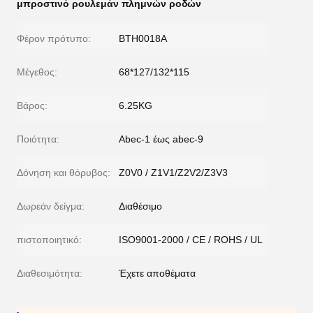
μπροστινό ρουλεμάν πλημνών ροδών
Φέρον πρότυπο:
BTH0018A
Μέγεθος:
68*127/132*115
Βάρος:
6.25KG
Ποιότητα:
Abec-1 έως abec-9
Δόνηση και θόρυβος:
Z0V0 / Z1V1/Z2V2/Z3V3
Δωρεάν δείγμα:
Διαθέσιμο
πιστοποιητικό:
ISO9001-2000 / CE / ROHS / UL
Διαθεσιμότητα:
Έχετε αποθέματα