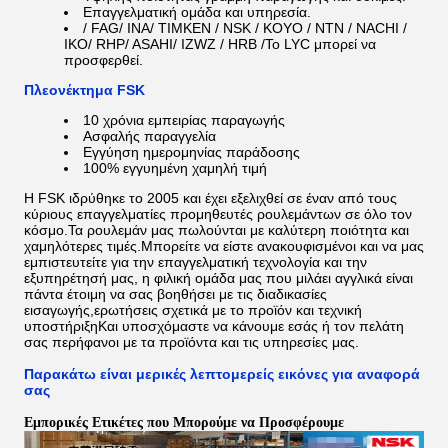
Επαγγελματική ομάδα και υπηρεσία.
/ FAG/ INA/ TIMKEN / NSK / KOYO / NTN / NACHI /
IKO/ RHP/ ASAHI/ IZWZ / HRB /
Το LYC μπορεί να
προσφερθεί.
Πλεονέκτημα FSK
10 χρόνια εμπειρίας παραγωγής
Ασφαλής παραγγελία
Εγγύηση ημερομηνίας παράδοσης
100% εγγυημένη χαμηλή τιμή
Η FSK ιδρύθηκε το 2005 και έχει εξελιχθεί σε έναν από τους
κύριους επαγγελματίες προμηθευτές ρουλεμάντων σε όλο τον
κόσμο.Τα ρουλεμάν μας πωλούνται με καλύτερη ποιότητα και
χαμηλότερες τιμές.Μπορείτε να είστε ανακουφισμένοι και να μας
εμπιστευτείτε για την επαγγελματική τεχνολογία και την
εξυπηρέτησή μας, η φιλική ομάδα μας που μιλάει αγγλικά είναι
πάντα έτοιμη να σας βοηθήσει με τις διαδικασίες
εισαγωγής,ερωτήσεις σχετικά με το προϊόν και τεχνική
υποστήριξηΚαι υποσχόμαστε να κάνουμε εσάς ή τον πελάτη
σας περήφανοι με τα προϊόντα και τις υπηρεσίες μας.
Παρακάτω είναι μερικές λεπτομερείς εικόνες για αναφορά
σας
Εμπορικές Ετικέτες που Μπορούμε να Προσφέρουμε