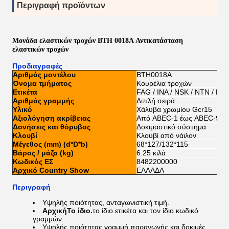
Περιγραφή προϊόντων
Μονάδα ελαστικών τροχών BTH 0018A Αντικατάσταση
ελαστικών τροχών
Προδιαγραφές
Αριθμός μοντέλου
BTH0018A
Όνομα τμήματος
Κουρέλια τροχών
Ετικέτα
FAG / INA / NSK / NTN / KO
Αριθμός γραμμής
Διπλή σειρά
Υλικό
Χάλυβα χρωμίου Gcr15
Αξιολόγηση ακρίβειας
Από ABEC-1 έως ABEC-9
Δονήσεις και θόρυβος
Δοκιμαστικό σύστημα
Κλουβί
Κλουβί από νάιλον
Μέγεθος (mm) (d*D*b)
68*127/132*115
Βάρος / μάζα (kg)
6.25 κιλά
Κωδικός ΕΣ
8482200000
Αρχικό Country Show
ΕΛΛΑΔΑ
Περιγραφή
Υψηλής ποιότητας, ανταγωνιστική τιμή.
Αρχική
Το ίδιο.
το ίδιο ετικέτα και τον ίδιο κωδικό
γραμμών.
Υψηλής ποιότητας γραμμή παραγωγής και δοκιμές.