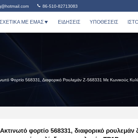
ng@hotmail.com
86-510-82713083
ΣΧΕΤΙΚΆ ΜΕ ΕΜΆΣ
ΕΙΔΉΣΕΙΣ
ΥΠΟΘΈΣΕΙΣ
ΙΣΤ
ινωτό Φορτίο 568331, Διαφορικό Ρουλεμάν Ζ-568331 Με Κωνικούς Κυ
Ακτινωτό φορτίο 568331, διαφορικό ρουλεμάν 