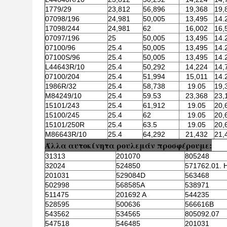
1779/29
23,812
56,896
19,368
19,
07098/196
24,981
50,005
13,495
14.
17098/244
24,981
62
16,002
16,
07097/196
25
50,005
13,495
14.
07100/96
25.4
50,005
13,495
14.
07100S/96
25.4
50,005
13,495
14.
L44643R/10
25.4
50,292
14,224
14,
07100/204
25.4
51,994
15,011
14.
1986R/32
25.4
58,738
19.05
19,
M84249/10
25.4
59.53
23,368
23,
15101/243
25.4
61,912
19.05
20,
15100/245
25.4
62
19.05
20,
15101/250R
25.4
63.5
19.05
20,
M86643R/10
25.4
64,292
21,432
21,
Άλλα αυτοκίνητα ρουλεμάν προσφέρουμε:
31313
201070
805248
32024
524850
571762.01. 
201031
529084D
563468
502998
568585A
538971
511475
201692 Α
544235
528595
500636
566616B
543562
534565
805092.07
547518
546485
201031