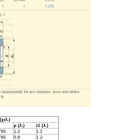
χιλ.)
ρ (λ.)
r1 (λ.)
785
1.2
1.2
785
0,8
1.2