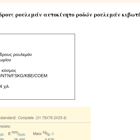
νδρους ρουλεμάν αυτοκίνητο ροδών ρουλεμάν κιβωτ
νδρους ρουλεμάν
ωμίου
ς κόσμος
K/NTN/FSKG/KBE/COEM
4 χιλ.