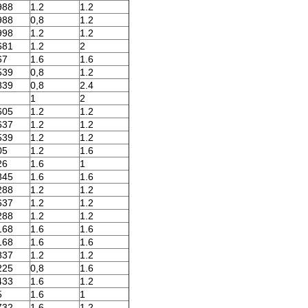
988
1.2
1.2
988
0,8
1.2
998
1.2
1.2
681
1.2
2
67
1.6
1.6
539
0,8
1.2
839
0,8
2.4
1
2
605
1.2
1.2
637
1.2
1.2
539
1.2
1.2
05
1.2
1.6
26
1.6
1
845
1.6
1.6
288
1.2
1.2
637
1.2
1.2
288
1.2
1.2
168
1.6
1.6
168
1.6
1.6
837
1.2
1.2
225
0,8
1.6
433
1.6
1.2
5
1.6
1
732
1.6
1.2