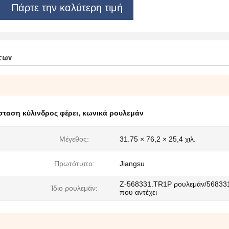
Πάρτε την καλύτερη τιμή
των
σταση κύλινδρος φέρει
,
κωνικά ρουλεμάν
Μέγεθος:
31.75 × 76,2 × 25,4 χιλ.
Πρωτότυπο:
Jiangsu
Ζ-568331.TR1P ρουλεμάν/56833
Ίδιο ρουλεμάν:
που αντέχει