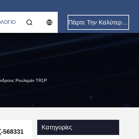
Πάρτε Την Καλύτερη Τιμή
ΟΛΌΓΙΟ
λίνδρους Ρουλεμάν TR1P
Κατηγορίες
ζ-568331