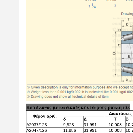
Κατάλογος με κωνικούς κυλίνδρους ρουλεμάν
Διαστάσεις (
Φέρον αριθ.
δ
Δ
Τ
Β
A2037/126
9,525
31,991
10,008
10,
A2047/126
11,986
31,991
10,008
10,