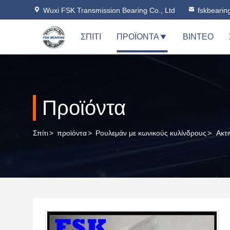
Wuxi FSK Transmission Bearing Co., Ltd
fskbeari
ΣΠΊΤΙ
ΠΡΟΪΌΝΤΑ
ΒΊΝΤΕΟ
Προϊόντα
Σπίτι
>
προϊόντα
>
Ρουλεμάν με κωνικούς κυλίνδρους
>
Ακτ