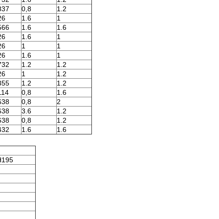
837
0,8
1.2
26
1.6
1
566
1.6
1.6
26
1.6
1
26
1
1
26
1.6
1
732
1.2
1.2
26
1
1.2
355
1.2
1.2
114
0,8
1.6
638
0,8
2
638
3.6
1.2
638
0,8
1.2
432
1.6
1.6
H195