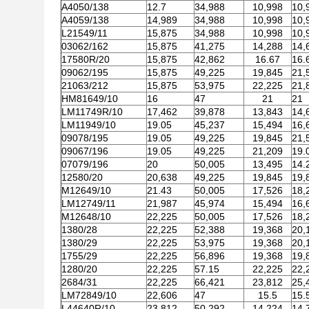
A4050/138
12.7
34,988
10,998
10,
A4059/138
14,989
34,988
10,998
10,
L21549/11
15,875
34,988
10,998
10,
03062/162
15,875
41,275
14,288
14,
17580R/20
15,875
42,862
16.67
16.
09062/195
15,875
49,225
19,845
21,
21063/212
15,875
53,975
22,225
21,
HM81649/10
16
47
21
21
LM11749R/10
17,462
39,878
13,843
14,
LM11949/10
19.05
45,237
15,494
16,
09078/195
19.05
49,225
19,845
21,
09067/196
19.05
49,225
21,209
19.
07079/196
20
50,005
13,495
14.
12580/20
20,638
49,225
19,845
19,
M12649/10
21.43
50,005
17,526
18,
LM12749/11
21,987
45,974
15,494
16,
M12648/10
22,225
50,005
17,526
18,
1380/28
22,225
52,388
19,368
20,
1380/29
22,225
53,975
19,368
20,
1755/29
22,225
56,896
19,368
19,
1280/20
22,225
57.15
22,225
22,
2684/31
22,225
66,421
23,812
25,
LM72849/10
22,606
47
15.5
15.
L44640R/10
23,812
50,292
14,224
14,