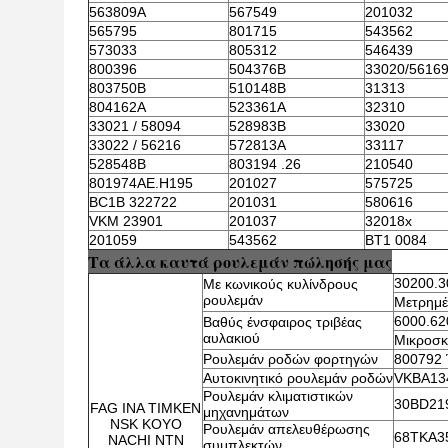
563809A
567549
201032
565795
801715
543562
573033
805312
546439
800396
504376B
33020/5616
803750B
510148B
31313
804162A
523361A
32310
33021 / 58094
528983B
33020
33022 / 56216
572813A
33117
528548B
803194 .26
210540
801974AE.H195
201027
575725
BC1B 322722
201031
580616
VKM 23901
201037
32018x
201059
543562
BT1 0084
Τα άλλα καυτά ρουλεμάν πώλησής μας
30200.3
Με κωνικούς κυλίνδρους
ρουλεμάν
Μετρημέ
6000.62
Βαθύς ένσφαιρος τριβέας
αυλακιού
Μικροσκ
Ρουλεμάν ροδών φορτηγών
800792 
Αυτοκινητικό ρουλεμάν ροδών
VKBA13
Ρουλεμάν κλιματιστικών
30BD21
FAG INA TIMKEN
μηχανημάτων
NSK KOYO
Ρουλεμάν απελευθέρωσης
68TKA3
NACHI NTN
συμπλεκτών