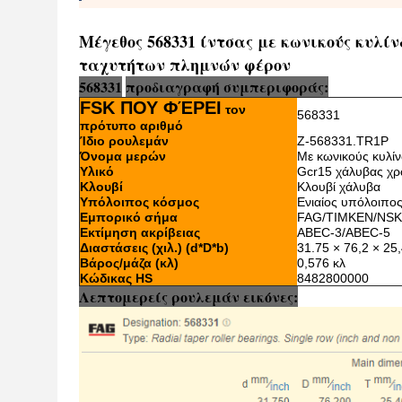
Μέγεθος 568331 ίντσας με κωνικούς κυλί
ταχυτήτων πλημνών φέρον
568331
προδιαγραφή συμπεριφοράς
:
FSK ΠΟΥ ΦΈΡΕΙ
τον
568331
πρότυπο αριθμό
Ίδιο ρουλεμάν
Ζ-568331.TR1P
Όνομα μερών
Με κωνικούς κυλί
Υλικό
Gcr15 χάλυβας χρ
Κλουβί
Κλουβί χάλυβα
Υπόλοιπος κόσμος
Ενιαίος υπόλοιπο
Εμπορικό σήμα
FAG/TIMKEN/NS
Εκτίμηση ακρίβειας
ABEC-3/ABEC-5
Διαστάσεις (χιλ.) (d*D*b)
31.75 × 76,2 × 25,
Βάρος/μάζα (κλ)
0,576 κλ
Κώδικας HS
8482800000
Λεπτομερείς ρουλεμάν εικόνες: