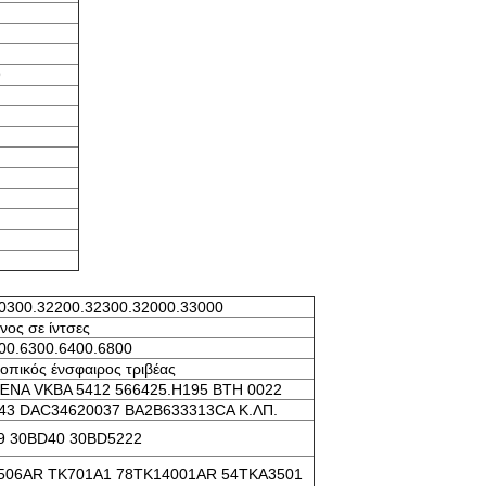
9
0300.32200.32300.32000.33000
νος σε ίντσες
00.6300.6400.6800
οπικός ένσφαιρος τριβέας
ΈΝΑ VKBA 5412 566425.H195 BTH 0022
43 DAC34620037 BA2B633313CA Κ.ΛΠ.
9 30BD40 30BD5222
506AR TK701A1 78TK14001AR 54TKA3501