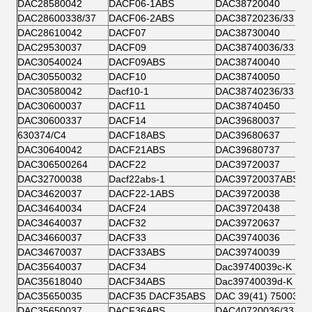
DAC28580042
DACF06-1ABS
DAC38720040
DAC28600338/37
DACF06-2ABS
DAC38720236/33
DAC28610042
DACF07
DAC38730040
DAC29530037
DACF09
DAC38740036/33
DAC30540024
DACF09ABS
DAC38740040
DAC30550032
DACF10
DAC38740050
DAC30580042
Dacf10-1
DAC38740236/33
DAC30600037
DACF11
DAC38740450
DAC30600337
DACF14
DAC39680037
630374/C4
DACF18ABS
DAC39680637
DAC30640042
DACF21ABS
DAC39680737
DAC306500264
DACF22
DAC39720037
DAC32700038
Dacf22abs-1
DAC39720037ABS
DAC34620037
DACF22-1ABS
DAC39720038
DAC34640034
DACF24
DAC39720438
DAC34640037
DACF32
DAC39720637
DAC34660037
DACF33
DAC39740036
DAC34670037
DACF33ABS
DAC39740039
DAC35640037
DACF34
Dac39740039c-Κ
DAC35618040
DACF34ABS
Dac39740039d-Κ
DAC35650035
DACF35 DACF35ABS
DAC 39(41) 750037
DAC35650037
DACF36ABS
DAC40720036/33