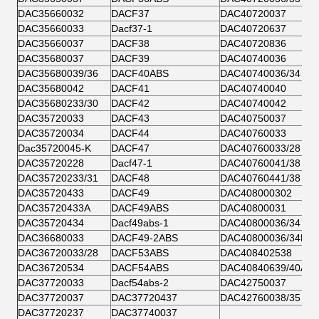
DAC35660032
DACF37
DAC40720037
DAC35660033
Dacf37-1
DAC40720637
DAC35660037
DACF38
DAC40720836
DAC35680037
DACF39
DAC40740036
DAC35680039/36
DACF40ABS
DAC40740036/34
DAC35680042
DACF41
DAC40740040
DAC35680233/30
DACF42
DAC40740042
DAC35720033
DACF43
DAC40750037
DAC35720034
DACF44
DAC40760033
Dac35720045-Κ
DACF47
DAC40760033/28
DAC35720228
Dacf47-1
DAC40760041/38
DAC35720233/31
DACF48
DAC40760441/38
DAC35720433
DACF49
DAC408000302
DAC35720433A
DACF49ABS
DAC40800031
DAC35720434
Dacf49abs-1
DAC40800036/34
DAC36680033
DACF49-2ABS
DAC40800036/34B
DAC36720033/28
DACF53ABS
DAC408402538
DAC36720534
DACF54ABS
DAC40840639/40AB
DAC37720033
Dacf54abs-2
DAC42750037
DAC37720037
DAC37720437
DAC42760038/35
DAC37720237
DAC37740037