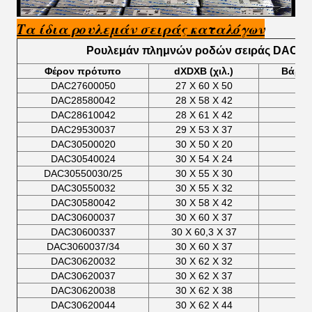
Τα
ίδια ρουλεμάν σειράς καταλόγων
Ρουλεμάν πλημνών ροδών σειράς DAC
Φέρον πρότυπο
dXDXB (χιλ.)
Βάρος
DAC27600050
27 X 60 X 50
0
DAC28580042
28 X 58 X 42
0
DAC28610042
28 X 61 X 42
0
DAC29530037
29 X 53 X 37
0
DAC30500020
30 X 50 X 20
0
DAC30540024
30 X 54 X 24
0
DAC30550030/25
30 X 55 X 30
0
DAC30550032
30 X 55 X 32
0
DAC30580042
30 X 58 X 42
0
DAC30600037
30 X 60 X 37
0
DAC30600337
30 X 60,3 X 37
0
DAC3060037/34
30 X 60 X 37
0
DAC30620032
30 X 62 X 32
0
DAC30620037
30 X 62 X 37
0
DAC30620038
30 X 62 X 38
0
DAC30620044
30 X 62 X 44
0