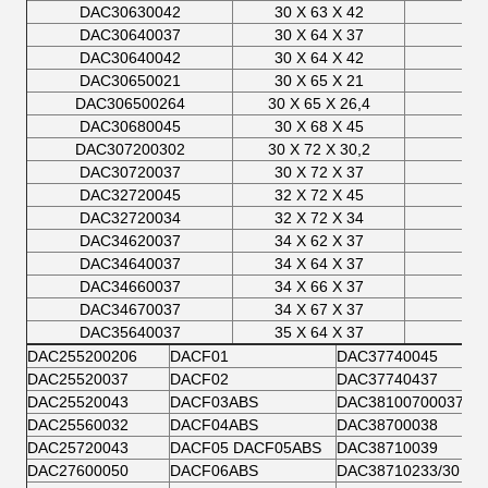
DAC30630042
30 X 63 X 42
0
DAC30640037
30 X 64 X 37
0
DAC30640042
30 X 64 X 42
0
DAC30650021
30 X 65 X 21
0
DAC306500264
30 X 65 X 26,4
0
DAC30680045
30 X 68 X 45
0
DAC307200302
30 X 72 X 30,2
0
DAC30720037
30 X 72 X 37
0
DAC32720045
32 X 72 X 45
0
DAC32720034
32 X 72 X 34
0
DAC34620037
34 X 62 X 37
0
DAC34640037
34 X 64 X 37
0
DAC34660037
34 X 66 X 37
0
DAC34670037
34 X 67 X 37
0
DAC35640037
35 X 64 X 37
0
DAC255200206
DACF01
DAC37740045
DAC25520037
DACF02
DAC37740437
DAC25520043
DACF03ABS
DAC38100700037
DAC25560032
DACF04ABS
DAC38700038
DAC25720043
DACF05 DACF05ABS
DAC38710039
DAC27600050
DACF06ABS
DAC38710233/30