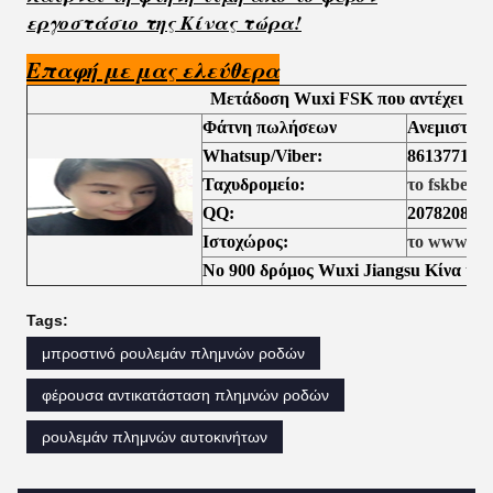
εργοστάσιο της Κίνας τώρα!
Επαφή με μας ελεύθερα
Μετάδοση Wuxi FSK που αντέχει τη
Φάτνη πωλήσεων
Ανεμιστήρ
Whatsup/Viber:
861377102
Ταχυδρομείο:
το fskbear
QQ:
207820856
Ιστοχώρος:
το www.tap
Νο 900 δρόμος Wuxi Jiangsu Κίνα κυν
Tags:
μπροστινό ρουλεμάν πλημνών ροδών
φέρουσα αντικατάσταση πλημνών ροδών
ρουλεμάν πλημνών αυτοκινήτων