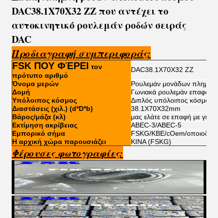
DAC38.1X70X32 ZZ που αντέχει το
αυτοκινητικό ρουλεμάν ροδών σειράς
DAC
Προδιαγραφή συμπεριφοράς:
FSK ΠΟΥ ΦΈΡΕΙ
τον
DAC38.1X70X32 ZZ
πρότυπο αριθμό
Όνομα μερών
Ρουλεμάν μονάδων πλημνώ
Δομή
Γωνιακά ρουλεμάν επαφών
Υπόλοιπος κόσμος
Διπλός υπόλοιπος κόσμος
Διαστάσεις (χιλ.) (d*D*b)
38.1X70X32mm
Βάρος/μάζα (κλ)
μας ελάτε σε επαφή με για ν
Εκτίμηση ακρίβειας
ABEC-3/ABEC-5
Εμπορικό σήμα
FSKG/KBE/cOem/οποιοδήπο
Η αρχική χώρα παρουσιάζει
ΚΙΝΑ (FSKG)
Φέρουσες φωτογραφίες: