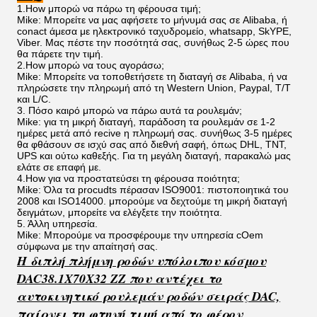
1.How μπορώ να πάρω τη φέρουσα τιμή;
Mike: Μπορείτε να μας αφήσετε το μήνυμά σας σε Alibaba, ή
conact άμεσα με ηλεκτρονικό ταχυδρομείο, whatsapp, SkYPE,
Viber. Μας πέστε την ποσότητά σας, συνήθως 2-5 ώρες που
θα πάρετε την τιμή.
2.How μπορώ να τους αγοράσω;
Mike: Μπορείτε να τοποθετήσετε τη διαταγή σε Alibaba, ή να
πληρώσετε την πληρωμή από τη Western Union, Paypal, T/T
και L/C.
3. Πόσο καιρό μπορώ να πάρω αυτά τα ρουλεμάν;
Mike: για τη μικρή διαταγή, παράδοση τα ρουλεμάν σε 1-2
ημέρες μετά από recive η πληρωμή σας. συνήθως 3-5 ημέρες
θα φθάσουν σε ισχύ σας από διεθνή σαφή, όπως DHL, TNT,
UPS και ούτω καθεξής. Για τη μεγάλη διαταγή, παρακαλώ μας
ελάτε σε επαφή με.
4.How για να προστατεύσει τη φέρουσα ποιότητα;
Mike: Όλα τα procudts πέρασαν ISO9001: πιστοποιητικά του
2008 και ISO14000. μπορούμε να δεχτούμε τη μικρή διαταγή
δειγμάτων, μπορείτε να ελέγξετε την ποιότητα.
5. Άλλη υπηρεσία.
Mike: Μπορούμε να προσφέρουμε την υπηρεσία cOem
σύμφωνα με την απαίτησή σας.
Η διπλή πλήμνη ροδών υπόλοιπου κόσμου
DAC38.1X70X32 ZZ που αντέχει το
αυτοκινητικό ρουλεμάν ροδών σειράς DAC,
παίρνει τη φτηνή τιμή από το φέρον