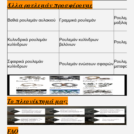
Άλλα ρουλεμάν προσφέρουμε
Ρουλεμάν
Βαθιά ρουλεμάν αυλακιού
Γραμμικά ρουλεμάν
μαξιλαριώ
Κυλινδρικά ρουλεμάν
Ρουλεμάν κυλίνδρων
Ρουλεμάν
κυλίνδρων
βελόνων
Σφαιρικά ρουλεμάν
Ρουλεμάν 
Ρουλεμάν ενώσεων σφαιρών
κυλίνδρων
μεταφορέ
Το πλεονέκτημά μας:
FAQ