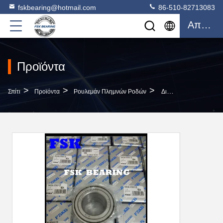
fskbearing@hotmail.com
86-510-82713083
Απόσπασμα
Προϊόντα
>
>
>
Σπίτι
Προϊόντα
Ρουλεμάν Πλημνών Ροδών
Διπλή Πλήμνη Ροδών Υπόλοιπου Κόσμου DAC38.1X70X32 ZZ Αυτόματη Που Αντέχει Gcr15, ABEC -5