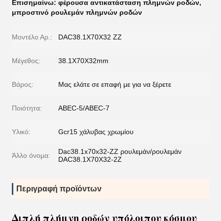
Επισημαίνω:
φέρουσα αντικατάσταση πλημνών ροδών
,
μπροστινό ρουλεμάν πλημνών ροδών
Μοντέλο Αρ.:
DAC38.1X70X32 ZZ
Μέγεθος:
38.1X70X32mm
Βάρος:
Μας ελάτε σε επαφή με για να ξέρετε
Ποιότητα:
ABEC-5/ABEC-7
Υλικό:
Gcr15 χάλυβας χρωμίου
Dac38.1x70x32-ZZ ρουλεμάν/ρουλεμάν
Άλλο όνομα:
DAC38.1X70X32-2Z
Περιγραφή προϊόντων
Διπλή πλήμνη ροδών υπόλοιπου κόσμου