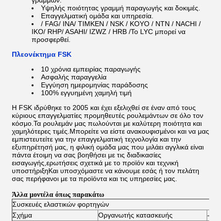
γραμμών.
Υψηλής ποιότητας γραμμή παραγωγής και δοκιμές.
Επαγγελματική ομάδα και υπηρεσία.
/ FAG/ INA/ TIMKEN / NSK / KOYO / NTN / NACHI /
IKO/ RHP/ ASAHI/ IZWZ / HRB /
Το LYC μπορεί να
προσφερθεί.
Πλεονέκτημα FSK
10 χρόνια εμπειρίας παραγωγής
Ασφαλής παραγγελία
Εγγύηση ημερομηνίας παράδοσης
100% εγγυημένη χαμηλή τιμή
Η FSK ιδρύθηκε το 2005 και έχει εξελιχθεί σε έναν από τους
κύριους επαγγελματίες προμηθευτές ρουλεμάντων σε όλο τον
κόσμο.Τα ρουλεμάν μας πωλούνται με καλύτερη ποιότητα και
χαμηλότερες τιμές.Μπορείτε να είστε ανακουφισμένοι και να μας
εμπιστευτείτε για την επαγγελματική τεχνολογία και την
εξυπηρέτησή μας, η φιλική ομάδα μας που μιλάει αγγλικά είναι
πάντα έτοιμη να σας βοηθήσει με τις διαδικασίες
εισαγωγής,ερωτήσεις σχετικά με το προϊόν και τεχνική
υποστήριξηΚαι υποσχόμαστε να κάνουμε εσάς ή τον πελάτη
σας περήφανοι με τα προϊόντα και τις υπηρεσίες μας.
Άλλα μοντέλα όπως παρακάτω
Συσκευές ελαστικών φορτηγών
Σχήμα
Οργανωτής κατασκευής
- Όχι