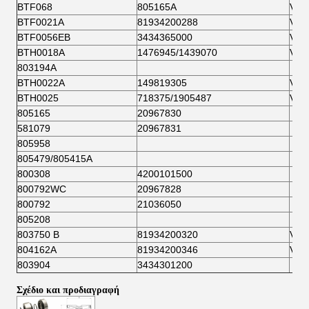
ΒTF068
805165Α
VKB
ΒTF0021Α
81934200288
VKB
ΒTF0056ΕΒ
3434365000
VKB
BTH0018A
1476945/1439070
VKB
803194Α
BTH0022A
149819305
VKB
BTH0025
718375/1905487
VKB
805165
20967830
581079
20967831
805958
805479/805415Α
800308
4200101500
800792WC
20967828
800792
21036050
805208
803750 Β
81934200320
VKB
804162Α
81934200346
VKB
803904
3434301200
Σχέδιο και προδιαγραφή