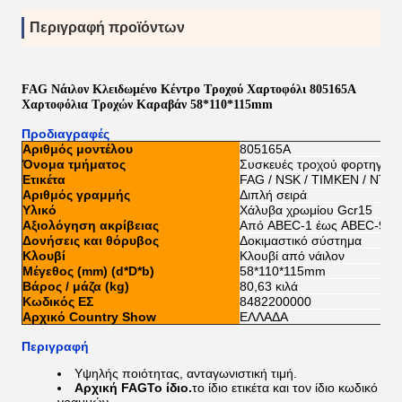
Περιγραφή προϊόντων
FAG Νάιλον Κλειδωμένο Κέντρο Τροχού Χαρτοφόλι 805165A
Χαρτοφόλια Τροχών Καραβάν 58*110*115mm
Προδιαγραφές
Αριθμός μοντέλου
805165Α
Όνομα τμήματος
Συσκευές τροχού φορτηγού
Ετικέτα
FAG / NSK / TIMKEN / NTN 
Αριθμός γραμμής
Διπλή σειρά
Υλικό
Χάλυβα χρωμίου Gcr15
Αξιολόγηση ακρίβειας
Από ABEC-1 έως ABEC-9
Δονήσεις και θόρυβος
Δοκιμαστικό σύστημα
Κλουβί
Κλουβί από νάιλον
Μέγεθος (mm) (d*D*b)
58*110*115mm
Βάρος / μάζα (kg)
80,63 κιλά
Κωδικός ΕΣ
8482200000
Αρχικό Country Show
ΕΛΛΑΔΑ
Περιγραφή
Υψηλής ποιότητας, ανταγωνιστική τιμή.
Αρχική FAG
Το ίδιο.
το ίδιο ετικέτα και τον ίδιο κωδικό