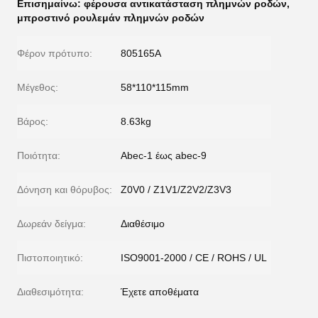
Επισημαίνω:
φέρουσα αντικατάσταση πλημνών ροδών
,
μπροστινό ρουλεμάν πλημνών ροδών
Φέρον πρότυπο:
805165Α
Μέγεθος:
58*110*115mm
Βάρος:
8.63kg
Ποιότητα:
Abec-1 έως abec-9
Δόνηση και θόρυβος:
Z0V0 / Z1V1/Z2V2/Z3V3
Δωρεάν δείγμα:
Διαθέσιμο
Πιστοποιητικό:
ISO9001-2000 / CE / ROHS / UL
Διαθεσιμότητα:
Έχετε αποθέματα