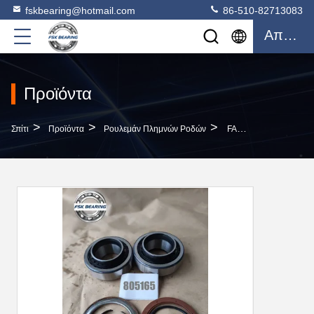
fskbearing@hotmail.com
86-510-82713083
Απόσπασμα
Προϊόντα
>
>
>
Σπίτι
Προϊόντα
Ρουλεμάν Πλημνών Ροδών
FAG Εγκλωβισμένη Νάυλον Πλήμνη Ροδών Που Αντέχει Τα Ρουλεμάν 58*110*115mm Ροδών Τροχόσπιτων 805165A