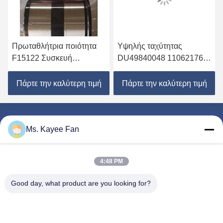
Πρωταθλήτρια ποιότητα
Υψηλής ταχύτητας
F15122 Συσκευή
DU49840048 11062176
ελαστικών τροχών
13475-27080 Λεκάνια
90*160*125mm
τροχού 49X84X48mm
Πάρτε την καλύτερη τιμή
Πάρτε την καλύτερη τιμή
Υψηλής ποιότητας χάλυβα
Ms. Kayee Fan
4:48 PM
WUXI FSK TRANSMISSION BEARING CO.,
LTD
Good day, what product are you looking for?
fskbearing@hotmail.com