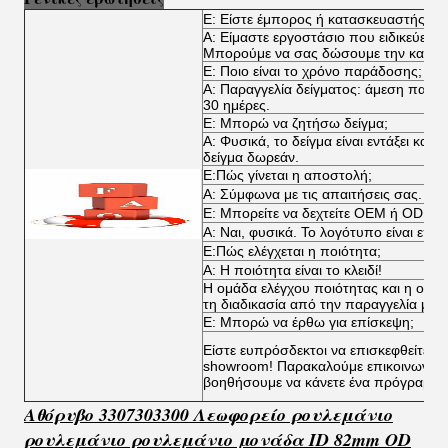
Ε: Είστε έμπορος ή κατασκευαστής;
Α: Είμαστε εργοστάσιο που ειδικεύεται
Μπορούμε να σας δώσουμε την καλύτερ
Ε: Ποιο είναι το χρόνο παράδοσης;
Α: Παραγγελία δείγματος: άμεση παρά
30 ημέρες.
Ε: Μπορώ να ζητήσω δείγμα;
Α: Φυσικά, το δείγμα είναι εντάξει κα
δείγμα δωρεάν.
Ε:Πώς γίνεται η αποστολή;
Α: Σύμφωνα με τις απαιτήσεις σας.
Ε: Μπορείτε να δεχτείτε OEM ή ODM;
Α: Ναι, φυσικά. Το λογότυπο είναι επί
Ε:Πώς ελέγχεται η ποιότητα;
Α: Η ποιότητα είναι το κλειδί!
Η ομάδα ελέγχου ποιότητας και η ομάδ
τη διαδικασία από την παραγγελία μέχ
Ε: Μπορώ να έρθω για επίσκεψη;
Είστε ευπρόσδεκτοι να επισκεφθείτε τα
showroom! Παρακαλούμε επικοινωνήστ
βοηθήσουμε να κάνετε ένα πρόγραμμα
Αθόρυβο 3307303300 Λεωφορείο ρουλεμάνιο
ρουλεμάνιο ρουλεμάνιο μονάδα ID 82mm OD