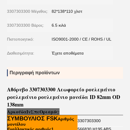
3307303300 Μέγεθος:
82*138*110 χλστ
3307303300 Βάρος:
6.5 κιλά
Πιστοποιητικό:
ISO9001-2000 / CE / ROHS / UL
Διαθεσιμότητα:
Έχετε αποθέματα
Περιγραφή προϊόντων
Αθόρυβο 3307303300 Λεωφορείο ρουλεμάνιο
ρουλεμάνιο ρουλεμάνιο μονάδα ID 82mm OD
138mm
Αρκούδα
Ι
ν
Σπ
ε
Ορισμός:
ΣΥΜΒΟΥΛΙΟΣ FSK
Αριθμός
3307303300
μοντέλου
Εναλλακτικός αριθμός1
566830.H195 ABS