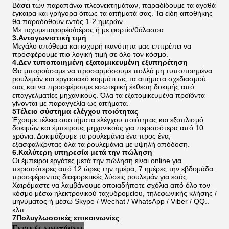
Βάσει των παραπάνω πλεονεκτημάτων, παραδίδουμε τα αγαθά
έγκαιρα και γρήγορα όπως τα αιτήματά σας. Τα είδη αποθήκης
θα παραδοθούν εντός 1-2 ημερών.
Με ταχυμεταφορέα/αέρος ή με φορτίο/θάλασσα
3.Ανταγωνιστική τιμή
Μεγάλο απόθεμα και ισχυρή ικανότητα μας επιτρέπει να
προσφέρουμε πιο λογική τιμή σε όλο τον κόσμο.
4.Δεν τυποποιημένη εξατομικευμένη εξυπηρέτηση
Θα μπορούσαμε να προσαρμόσουμε πολλά μη τυποποιημένα
ρουλεμάν και εργασιακό κομμάτι ως τα αιτήματα σχεδιασμού
σας και να προσφέρουμε εσωτερική έκθεση δοκιμής από
επαγγελματίες μηχανικούς. Όλα τα εξατομικευμένα προϊόντα
γίνονται με παραγγελία ως αιτήματα.
5Τέλειο σύστημα ελέγχου ποιότητας
Έχουμε τέλεια συστήματα ελέγχου ποιότητας και εξοπλισμό
δοκιμών και έμπειρους μηχανικούς για περισσότερα από 10
χρόνια. Δοκιμάζουμε τα ρουλεμάνια ένα προς ένα,
εξασφαλίζοντας όλα τα ρουλεμάνια με υψηλή απόδοση.
6.Καλύτερη υπηρεσία μετά την πώληση
Οι έμπειροι εργάτες μετά την πώληση είναι online για
περισσότερες από 12 ώρες την ημέρα, 7 ημέρες την εβδομάδα
προσφέροντας διαφορετικές λύσεις ρουλεμάν για εσάς.
Χαιρόμαστε να λαμβάνουμε οποιαδήποτε σχόλια από όλο τον
κόσμο μέσω ηλεκτρονικού ταχυδρομείου, τηλεφωνικής κλήσης /
μηνύματος ή μέσω Skype / Wechat / WhatsApp / Viber / QQ..
κλπ.
7Πολυγλωσσικές επικοινωνίες
Γενικές ερωτήσεις