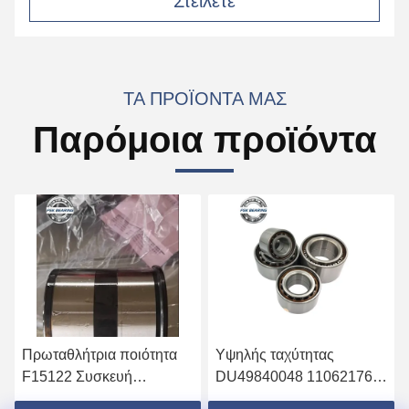
Στείλετε
ΤΑ ΠΡΟΪΌΝΤΑ ΜΑΣ
Παρόμοια προϊόντα
ωταθλήτρια ποιότητα
Υψηλής ταχύτητας
C0008
5122 Συσκευή
DU49840048 11062176
Gcr15
αστικών τροχών
13475-27080 Λεκάνια
Wheel