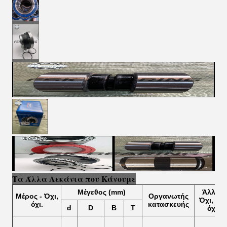
Τα Άλλα Λεκάνια που Κάνουμε
Μέγεθος (mm)
Άλλα
-
Μέρος
- Όχι,
Οργανωτής
Όχι, όχι
όχι.
κατασκευής
d
D
Β
Τ
όχι.