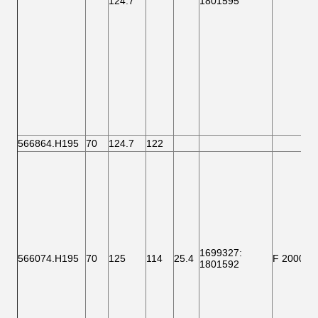
124.7
1801595
566864.H195
70
124.7
122
1699327
:
566074.H195
70
125
114
25.4
F 200006
1801592