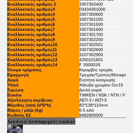
Εναλλακτικός αριθμός 2
3307302400
Εναλλακτικός αριθμός3
03434301000
Εναλλακτικός αριθμός4
3307300600
Εναλλακτικός αριθμός5
3307301200
Εναλλακτικός αριθμός6
3107301500
Εναλλακτικός αριθμός7
3307301600
Εναλλακτικός αριθμός8
3307301700
Εναλλακτικός αριθμός9
3307302200
Εναλλακτικός αριθμός10
3107302501
Εναλλακτικός αριθμός11
3307302600
Εναλλακτικός αριθμός12
3107302900
Εναλλακτικός αριθμός13
4200101601
Εναλλακτικός αριθμός14
F 300001R
Όνομα τμήματος
Κεραμβός τροχιάς
Εφαρμογή
Τροχαίο/Τρόπος/Μεταφορεί
Δομή
Ενότητα εισαγωγής
Υλικό
Χάλυβα χρωμίου Gcr15
Στρώση
Διπλή σειρά
Ετικέτα
TIMKEN / NSK / NTN / FSKG
Αξιολόγηση ακρίβειας
ΑΕΠ-3 / ΑΕΠ-5
Μέγεθος (mm) (d*D*b)
82*138*110mm
Βάρος / μάζα (kg)
6.5 κιλά
Κωδικός ΕΣ
8482800000
Λεκάνια Λεπτομερείς εικόνες