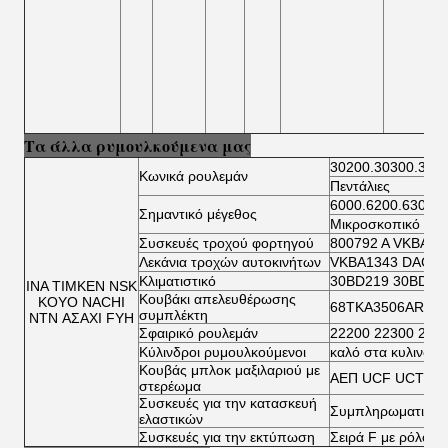
Τα άλλα ρυμουλκούμενα μας
30200.30300.322
Κωνικά ρουλεμάν
Πεντάλιες
6000.6200.6300.6
Σημαντικό μέγεθος
Μικροσκοπικό ρου
Συσκευές τροχού φορτηγού
800792 Α VKBA 5
Λεκάνια τροχών αυτοκινήτων
VKBA1343 DAC34
Κλιματιστικό
30BD219 30BD40
ΙΝΑ ΤΙΜΚΕΝ NSK
Κουβάκι απελευθέρωσης
KOYO NACHI
68TKA3506AR TK
συμπλέκτη
NTN ΑΣΑΧΙ FYH
Σφαιρικό ρουλεμάν
22200 22300 230
Κύλινδροι ρυμουλκούμενοι
καλό στα κυλινδρ
Κουβάς μπλοκ μαξιλαριού με
ΑΕΠ UCF UCT UC
στερέωμα
Συσκευές για την κατασκευή
Συμπληρωματικοί 
ελαστικών
Συσκευές για την εκτύπωση
Σειρά F με ρόλο β