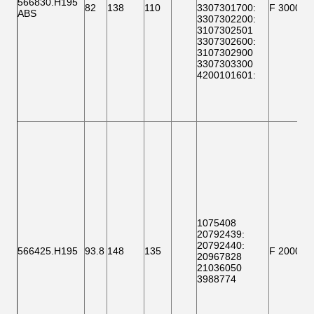
566830.H195
82
138
110
3307301700
:
F 300001
ABS
3307302200
:
3107302501
3307302600
:
3107302900
3307303300
4200101601
:
1075408
20792439:
20792440:
566425.H195
93.8
148
135
F 200002
20967828
21036050
3988774