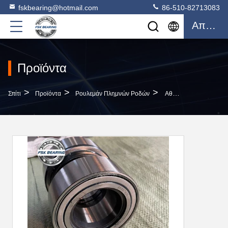
fskbearing@hotmail.com
86-510-82713083
Απόσπασμα
Προϊόντα
>
>
>
Σπίτι
Προϊόντα
Ρουλεμάν Πλημνών Ροδών
Αθόρυβο 3307303300 Λεωφορείο Ρουλεμάνιο Ρουλεμάνιο Ρουλεμάνιο Μονάδα ID 82mm OD 138mm