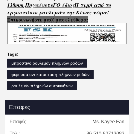
138mm
,
Πηγαίνετε
Γ
Ο ίδιος
Η τιμή από το
εργοστάσιο ρουλεμάν της Κίνας τώρα!
Επικοινωνήστε μαζί μας ελεύθερα:
Tags:
μπροστινό ρουλεμάν πλημνών ροδών
φέρουσα αντικατάσταση πλημνών ροδών
ρουλεμάν πλημνών αυτοκινήτων
Επαφές
Επαφές:
Ms. Kayee Fan
Τηλ.:
86-510-82713083