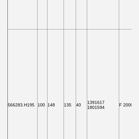
1391617
566283.H195
100
148
135
40
F 200007
1801594