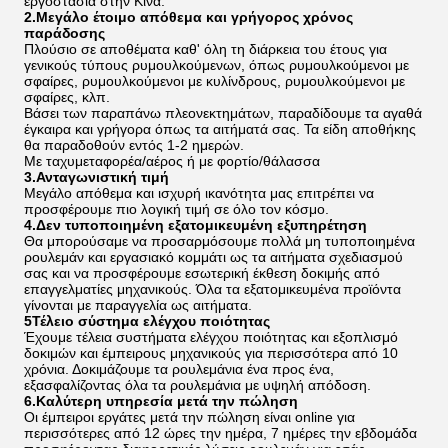
εργοστάσια στην Κίνα.
2.Μεγάλο έτοιμο απόθεμα και γρήγορος χρόνος
παράδοσης
Πλούσιο σε αποθέματα καθ' όλη τη διάρκεια του έτους για
γενικούς τύπους ρυμουλκούμενων, όπως ρυμουλκούμενοι με
σφαίρες, ρυμουλκούμενοι με κυλίνδρους, ρυμουλκούμενοι με
σφαίρες, κλπ.
Βάσει των παραπάνω πλεονεκτημάτων, παραδίδουμε τα αγαθά
έγκαιρα και γρήγορα όπως τα αιτήματά σας. Τα είδη αποθήκης
θα παραδοθούν εντός 1-2 ημερών.
Με ταχυμεταφορέα/αέρος ή με φορτίο/θάλασσα
3.Ανταγωνιστική τιμή
Μεγάλο απόθεμα και ισχυρή ικανότητα μας επιτρέπει να
προσφέρουμε πιο λογική τιμή σε όλο τον κόσμο.
4.Δεν τυποποιημένη εξατομικευμένη εξυπηρέτηση
Θα μπορούσαμε να προσαρμόσουμε πολλά μη τυποποιημένα
ρουλεμάν και εργασιακό κομμάτι ως τα αιτήματα σχεδιασμού
σας και να προσφέρουμε εσωτερική έκθεση δοκιμής από
επαγγελματίες μηχανικούς. Όλα τα εξατομικευμένα προϊόντα
γίνονται με παραγγελία ως αιτήματα.
5Τέλειο σύστημα ελέγχου ποιότητας
Έχουμε τέλεια συστήματα ελέγχου ποιότητας και εξοπλισμό
δοκιμών και έμπειρους μηχανικούς για περισσότερα από 10
χρόνια. Δοκιμάζουμε τα ρουλεμάνια ένα προς ένα,
εξασφαλίζοντας όλα τα ρουλεμάνια με υψηλή απόδοση.
6.Καλύτερη υπηρεσία μετά την πώληση
Οι έμπειροι εργάτες μετά την πώληση είναι online για
περισσότερες από 12 ώρες την ημέρα, 7 ημέρες την εβδομάδα