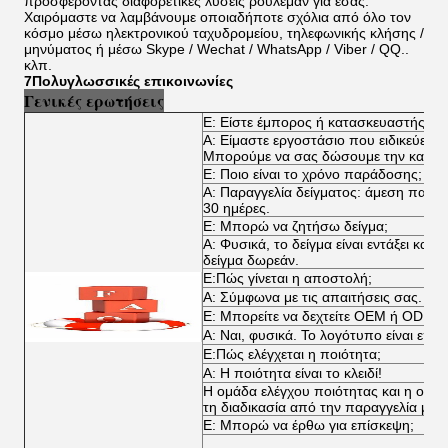
προσφέροντας διαφορετικές λύσεις ρουλεμάν για εσάς.
Χαιρόμαστε να λαμβάνουμε οποιαδήποτε σχόλια από όλο τον
κόσμο μέσω ηλεκτρονικού ταχυδρομείου, τηλεφωνικής κλήσης /
μηνύματος ή μέσω Skype / Wechat / WhatsApp / Viber / QQ..
κλπ.
7Πολυγλωσσικές επικοινωνίες
Γενικές ερωτήσεις
Ε: Είστε έμπορος ή κατασκευαστής;
Α: Είμαστε εργοστάσιο που ειδικεύεται
Μπορούμε να σας δώσουμε την καλύτερ
Ε: Ποιο είναι το χρόνο παράδοσης;
Α: Παραγγελία δείγματος: άμεση παρά
30 ημέρες.
Ε: Μπορώ να ζητήσω δείγμα;
Α: Φυσικά, το δείγμα είναι εντάξει κα
δείγμα δωρεάν.
Ε:Πώς γίνεται η αποστολή;
Α: Σύμφωνα με τις απαιτήσεις σας.
Ε: Μπορείτε να δεχτείτε OEM ή ODM;
Α: Ναι, φυσικά. Το λογότυπο είναι επί
Ε:Πώς ελέγχεται η ποιότητα;
Α: Η ποιότητα είναι το κλειδί!
Η ομάδα ελέγχου ποιότητας και η ομάδ
τη διαδικασία από την παραγγελία μέχ
Ε: Μπορώ να έρθω για επίσκεψη;