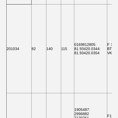
0169812805
:
F 151
201034
82
140
115
81.93420.0344
:
BTH 0
81.93420.0354
VKBA 
1905487:
2996882
F1512