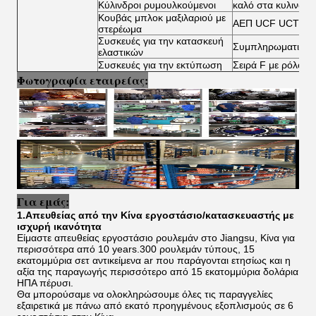
Κύλινδροι ρυμουλκούμενοι
καλό στα κυλινδρ
Κουβάς μπλοκ μαξιλαριού με
ΑΕΠ UCF UCT UC
στερέωμα
Συσκευές για την κατασκευή
Συμπληρωματικοί 
ελαστικών
Συσκευές για την εκτύπωση
Σειρά F με ρόλο β
Φωτογραφία εταιρείας:
Για εμάς:
1.Απευθείας από την Κίνα εργοστάσιο/κατασκευαστής με
ισχυρή ικανότητα
Είμαστε απευθείας εργοστάσιο ρουλεμάν στο Jiangsu, Κίνα για
περισσότερα από 10 years.300 ρουλεμάν τύπους, 15
εκατομμύρια σετ αντικείμενα ar που παράγονται ετησίως και η
αξία της παραγωγής περισσότερο από 15 εκατομμύρια δολάρια
ΗΠΑ πέρυσι.
Θα μπορούσαμε να ολοκληρώσουμε όλες τις παραγγελίες
εξαιρετικά με πάνω από εκατό προηγμένους εξοπλισμούς σε 6