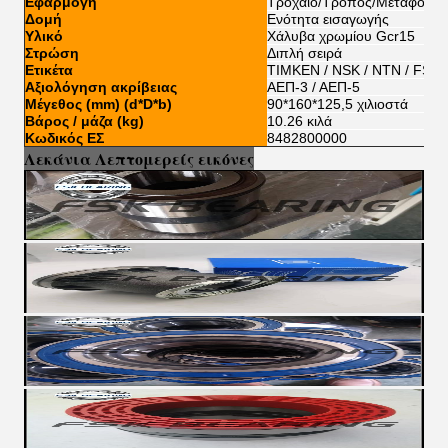
Εφαρμογή
Τροχαίο/Τρόπος/Μεταφορεί
Δομή
Ενότητα εισαγωγής
Υλικό
Χάλυβα χρωμίου Gcr15
Στρώση
Διπλή σειρά
Ετικέτα
TIMKEN / NSK / NTN / FSKG
Αξιολόγηση ακρίβειας
ΑΕΠ-3 / ΑΕΠ-5
Μέγεθος (mm) (d*D*b)
90*160*125,5 χιλιοστά
Βάρος / μάζα (kg)
10.26 κιλά
Κωδικός ΕΣ
8482800000
Λεκάνια Λεπτομερείς εικόνες