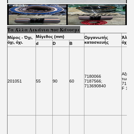
Τα Άλλα Λεκάνια που Κάνουμε
Μέγεθος (mm)
Μέρος
- Όχι,
Οργανωτής
Άλλα
όχι, όχι.
κατασκευής
όχι, όχ
d
D
Β
Αξιολ
7180066
των ε
201051
55
90
60
7187566
;
71875
713690840
F 151