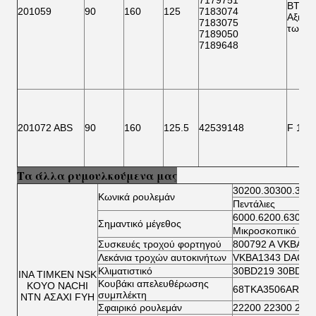
7179751
BTH 0
201059
90
160
125
7183074
Αξιολ
7183075
των ε
7189050
7189648
201072 ABS
90
160
125.5
42539148
F 151
Τα άλλα ρυμουλκούμενα μας
30200.30300.322
Κωνικά ρουλεμάν
Πεντάλιες
6000.6200.6300.6
Σημαντικό μέγεθος
Μικροσκοπικό ρου
Συσκευές τροχού φορτηγού
800792 Α VKBA 5
Λεκάνια τροχών αυτοκινήτων
VKBA1343 DAC34
Κλιματιστικό
30BD219 30BD40
ΙΝΑ ΤΙΜΚΕΝ NSK
Κουβάκι απελευθέρωσης
KOYO NACHI
68TKA3506AR TK
συμπλέκτη
NTN ΑΣΑΧΙ FYH
Σφαιρικό ρουλεμάν
22200 22300 230