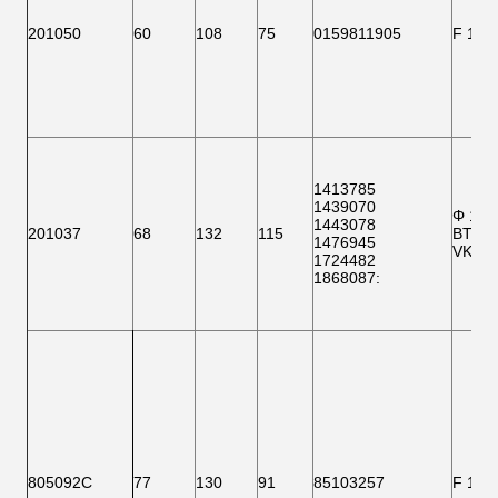
201050
60
108
75
0159811905
F 151
1413785
1439070
Φ 150
1443078
201037
68
132
115
BTH 0
1476945
VKBA 
1724482
1868087
:
805092C
77
130
91
85103257
F 151