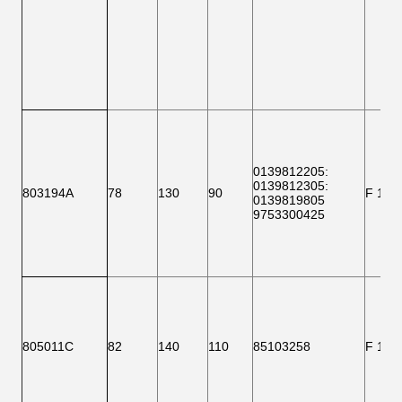
0139812205
:
0139812305
:
803194Α
78
130
90
F 151
0139819805
9753300425
805011C
82
140
110
85103258
F 151