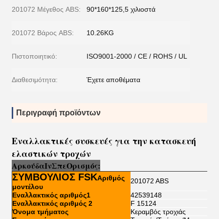
201072 Μέγεθος ABS:
90*160*125,5 χιλιοστά
201072 Βάρος ABS:
10.26KG
Πιστοποιητικό:
ISO9001-2000 / CE / ROHS / UL
Διαθεσιμότητα:
Έχετε αποθέματα
Περιγραφή προϊόντων
Εναλλακτικές συσκευές για την κατασκευή
ελαστικών τροχών
Αρκούδα
Ι
ν
Σπ
ε
Ορισμός:
ΣΥΜΒΟΥΛΙΟΣ FSK
Αριθμός
201072 ABS
μοντέλου
Εναλλακτικός αριθμός1
42539148
Εναλλακτικός αριθμός 2
F 15124
Όνομα τμήματος
Κεραμβός τροχιάς