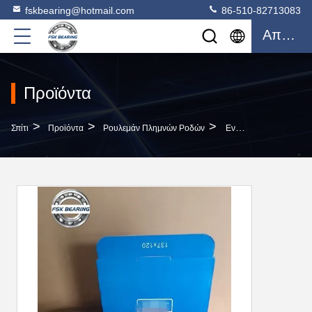
fskbearing@hotmail.com
86-510-82713083
Απόσπασμα
Προϊόντα
>
>
>
Σπίτι
Προϊόντα
Ρουλεμάν Πλημνών Ροδών
Εναλλακτικές Συσκευές Για Την Κατασκευή Ελαστικών Τροχών