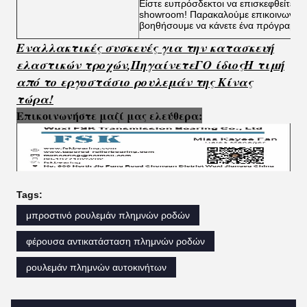
Είστε ευπρόσδεκτοι να επισκεφθείτε τα
showroom! Παρακαλούμε επικοινωνήστ
βοηθήσουμε να κάνετε ένα πρόγραμμα
Εναλλακτικές συσκευές για την κατασκευή
ελαστικών τροχών
,
Πηγαίνετε
Γ
Ο ίδιος
Η τιμή
από το εργοστάσιο ρουλεμάν της Κίνας
τώρα!
Επικοινωνήστε μαζί μας ελεύθερα:
Tags:
μπροστινό ρουλεμάν πλημνών ροδών
φέρουσα αντικατάσταση πλημνών ροδών
ρουλεμάν πλημνών αυτοκινήτων