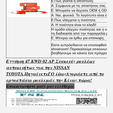
Ε:Πώς γίνεται η αποστολή;
Α: Σύμφωνα με τις απαιτήσεις σας.
Ε: Μπορείτε να δεχτείτε OEM ή ODM;
Α: Ναι, φυσικά. Το λογότυπο είναι επί
Ε:Πώς ελέγχεται η ποιότητα;
Α: Η ποιότητα είναι το κλειδί!
Η ομάδα ελέγχου ποιότητας και η ομάδ
τη διαδικασία από την παραγγελία μέχ
Ε: Μπορώ να έρθω για επίσκεψη;
Είστε ευπρόσδεκτοι να επισκεφθείτε τα
showroom! Παρακαλούμε επικοινωνήστ
βοηθήσουμε να κάνετε ένα πρόγραμμα
Εγγύηση 47 KWD 02 AP Συσκευές ρουλέων
αυτοκινήτων για την NISSAN
TOYOTA
,
Πηγαίνετε
Γ
Ο ίδιος
Αγοράστε από το
εργοστάσιο ρουλεμάν της Κίνας τώρα!
Επικοινωνήστε μαζί μας ελεύθερα: