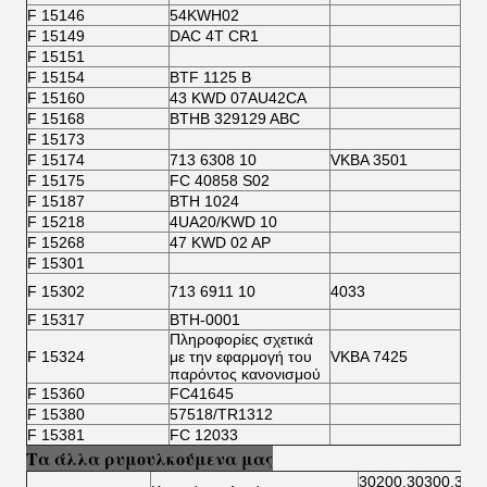
F 15146
54KWH02
F 15149
DAC 4T CR1
F 15151
F 15154
BTF 1125 Β
F 15160
43 KWD 07AU42CA
F 15168
BTHB 329129 ABC
F 15173
F 15174
713 6308 10
VKBA 3501
FC 
F 15175
FC 40858 S02
F 15187
BTH 1024
F 15218
4UA20/KWD 10
F 15268
47 KWD 02 AP
F 15301
F 15302
713 6911 10
4033
BTH
F 15317
BTH-0001
Πληροφορίες σχετικά
F 15324
με την εφαρμογή του
VKBA 7425
παρόντος κανονισμού
F 15360
FC41645
F 15380
57518/TR1312
F 15381
FC 12033
Τα άλλα ρυμουλκούμενα μας
30200.30300.322