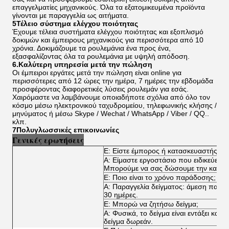
επαγγελματίες μηχανικούς. Όλα τα εξατομικευμένα προϊόντα
γίνονται με παραγγελία ως αιτήματα.
5Τέλειο σύστημα ελέγχου ποιότητας
Έχουμε τέλεια συστήματα ελέγχου ποιότητας και εξοπλισμό
δοκιμών και έμπειρους μηχανικούς για περισσότερα από 10
χρόνια. Δοκιμάζουμε τα ρουλεμάνια ένα προς ένα,
εξασφαλίζοντας όλα τα ρουλεμάνια με υψηλή απόδοση.
6.Καλύτερη υπηρεσία μετά την πώληση
Οι έμπειροι εργάτες μετά την πώληση είναι online για
περισσότερες από 12 ώρες την ημέρα, 7 ημέρες την εβδομάδα
προσφέροντας διαφορετικές λύσεις ρουλεμάν για εσάς.
Χαιρόμαστε να λαμβάνουμε οποιαδήποτε σχόλια από όλο τον
κόσμο μέσω ηλεκτρονικού ταχυδρομείου, τηλεφωνικής κλήσης /
μηνύματος ή μέσω Skype / Wechat / WhatsApp / Viber / QQ..
κλπ.
7Πολυγλωσσικές επικοινωνίες
Γενικές ερωτήσεις
Ε: Είστε έμπορος ή κατασκευαστής;
Α: Είμαστε εργοστάσιο που ειδικεύεται
Μπορούμε να σας δώσουμε την καλύτερ
Ε: Ποιο είναι το χρόνο παράδοσης;
Α: Παραγγελία δείγματος: άμεση παρά
30 ημέρες.
Ε: Μπορώ να ζητήσω δείγμα;
Α: Φυσικά, το δείγμα είναι εντάξει κα
δείγμα δωρεάν.