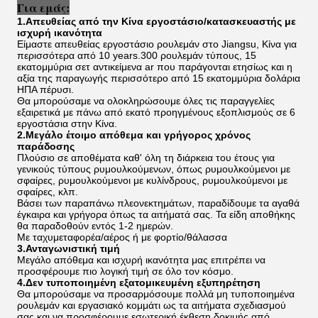
Για εμάς:
1.Απευθείας από την Κίνα εργοστάσιο/κατασκευαστής με
ισχυρή ικανότητα
Είμαστε απευθείας εργοστάσιο ρουλεμάν στο Jiangsu, Κίνα για
περισσότερα από 10 years.300 ρουλεμάν τύπους, 15
εκατομμύρια σετ αντικείμενα ar που παράγονται ετησίως και η
αξία της παραγωγής περισσότερο από 15 εκατομμύρια δολάρια
ΗΠΑ πέρυσι.
Θα μπορούσαμε να ολοκληρώσουμε όλες τις παραγγελίες
εξαιρετικά με πάνω από εκατό προηγμένους εξοπλισμούς σε 6
εργοστάσια στην Κίνα.
2.Μεγάλο έτοιμο απόθεμα και γρήγορος χρόνος
παράδοσης
Πλούσιο σε αποθέματα καθ' όλη τη διάρκεια του έτους για
γενικούς τύπους ρυμουλκούμενων, όπως ρυμουλκούμενοι με
σφαίρες, ρυμουλκούμενοι με κυλίνδρους, ρυμουλκούμενοι με
σφαίρες, κλπ.
Βάσει των παραπάνω πλεονεκτημάτων, παραδίδουμε τα αγαθά
έγκαιρα και γρήγορα όπως τα αιτήματά σας. Τα είδη αποθήκης
θα παραδοθούν εντός 1-2 ημερών.
Με ταχυμεταφορέα/αέρος ή με φορτίο/θάλασσα
3.Ανταγωνιστική τιμή
Μεγάλο απόθεμα και ισχυρή ικανότητα μας επιτρέπει να
προσφέρουμε πιο λογική τιμή σε όλο τον κόσμο.
4.Δεν τυποποιημένη εξατομικευμένη εξυπηρέτηση
Θα μπορούσαμε να προσαρμόσουμε πολλά μη τυποποιημένα
ρουλεμάν και εργασιακό κομμάτι ως τα αιτήματα σχεδιασμού
σας και να προσφέρουμε εσωτερική έκθεση δοκιμής από