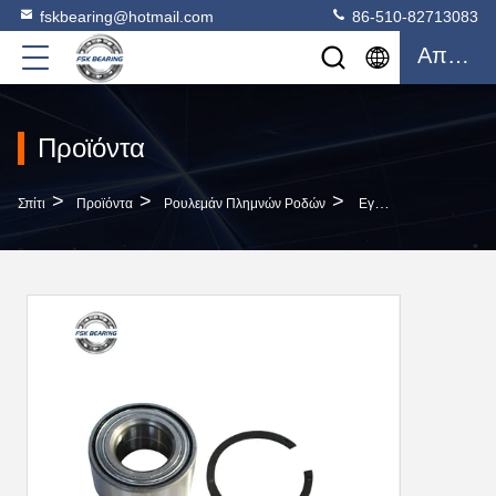
fskbearing@hotmail.com
86-510-82713083
Απόσπασμα
Προϊόντα
>
>
>
Σπίτι
Προϊόντα
Ρουλεμάν Πλημνών Ροδών
Εγγύηση 47 KWD 02 AP Συσκευές Ρουλέων Αυτοκινήτων Για Την NISSAN TOYOTA