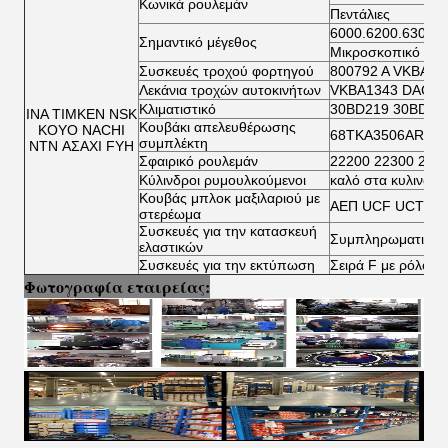
Κωνικά ρουλεμάν
Πεντάλιες
6000.6200.6300.6
Σημαντικό μέγεθος
Μικροσκοπικό ρου
Συσκευές τροχού φορτηγού
800792 Α VKBA 5
Λεκάνια τροχών αυτοκινήτων
VKBA1343 DAC34
Κλιματιστικό
30BD219 30BD40
ΙΝΑ ΤΙΜΚΕΝ NSK
Κουβάκι απελευθέρωσης
KOYO NACHI
68TKA3506AR TK
συμπλέκτη
NTN ΑΣΑΧΙ FYH
Σφαιρικό ρουλεμάν
22200 22300 230
Κύλινδροι ρυμουλκούμενοι
καλό στα κυλινδρ
Κουβάς μπλοκ μαξιλαριού με
ΑΕΠ UCF UCT UC
στερέωμα
Συσκευές για την κατασκευή
Συμπληρωματικοί 
ελαστικών
Συσκευές για την εκτύπωση
Σειρά F με ρόλο β
Φωτογραφία εταιρείας: