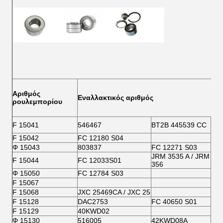
Αριθμός
Εναλλακτικός αριθμός
ρουλεμπορίου
BT2
F 15041
546467
BT2Β 445539 CC
VC
F 15042
FC 12180 S04
Φ 15043
803837
FC 12271 S03
JRM 3535 A / JRM
F 15044
FC 12033S01
356
Φ 15050
FC 12784 S03
F 15067
F 15068
JXC 25469CA / JXC 25
F 15128
DAC2753
FC 40650 S01
F 15129
40KWD02
Φ 15130
516005
42KWD08A