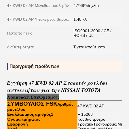
47 KWD 02 AP Μέγεθος ρουλεμάν:
47*88*55 χλστ
47 KWD 02 AP Υποκείμενο βάρος:
1,48 κλ
ISO9001-2000 / CE /
Πιστοποιητικό:
ROHS / UL
Διαθεσιμότητα:
Έχετε αποθέματα
Περιγραφή προϊόντων
Εγγύηση 47 KWD 02 AP Συσκευές ρουλέων
αυτοκινήτων για την NISSAN TOYOTA
Αρκούδα
Ι
ν
Σπ
ε
Ορισμός:
ΣΥΜΒΟΥΛΙΟΣ FSK
Αριθμός
47 KWD 02 AP
μοντέλου
Εναλλακτικός αριθμός1
F 15268
Όνομα τμήματος
Κουβάς τροχού
Εφαρμογή
Τροχαίο/Τροχόδρομο/Μεταφ