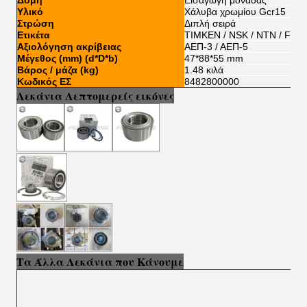
Δομή
Εισαγωγή μονάδας
Υλικό
Χάλυβα χρωμίου Gcr15
Στρώση
Διπλή σειρά
Ετικέτα
TIMKEN / NSK / NTN / FSK
Αξιολόγηση ακρίβειας
ΑΕΠ-3 / ΑΕΠ-5
Μέγεθος (mm) (d*D*b)
47*88*55 mm
Βάρος / μάζα (kg)
1.48 κιλά
Κωδικός ΕΣ
8482800000
Λεκάνια Λεπτομερείς εικόνες
Τα Άλλα Λεκάνια που Κάνουμε