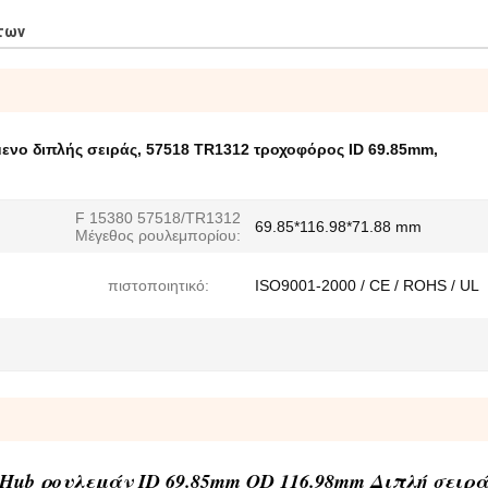
των
ενο διπλής σειράς
,
57518 TR1312 τροχοφόρος ID 69.85mm
,
F 15380 57518/TR1312
69.85*116.98*71.88 mm
Μέγεθος ρουλεμπορίου:
πιστοποιητικό:
ISO9001-2000 / CE / ROHS / UL
ς Hub ρουλεμάν ID 69.85mm OD 116.98mm Διπλή σειρ