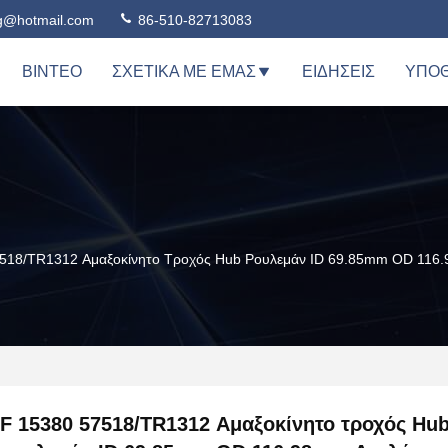
ng@hotmail.com
86-510-82713083
ΒΊΝΤΕΟ
ΣΧΕΤΙΚΆ ΜΕ ΕΜΆΣ
ΕΙΔΉΣΕΙΣ
ΥΠΟΘ
518/TR1312 Αμαξοκίνητο Τροχός Hub Ρουλεμάν ID 69.85mm OD 116.
F 15380 57518/TR1312 Αμαξοκίνητο τροχός Hu