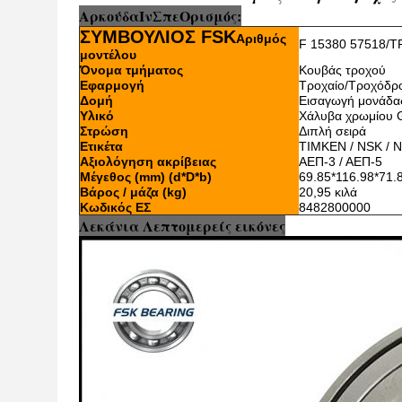
Αρκούδα
Ι
ν
Σπ
ε
Ορισμός:
ΣΥΜΒΟΥΛΙΟΣ FSK
Αριθμός
F 15380 57518/T
μοντέλου
Όνομα τμήματος
Κουβάς τροχού
Εφαρμογή
Τροχαίο/Τροχόδρ
Δομή
Εισαγωγή μονάδα
Υλικό
Χάλυβα χρωμίου 
Στρώση
Διπλή σειρά
Ετικέτα
TIMKEN / NSK / 
Αξιολόγηση ακρίβειας
ΑΕΠ-3 / ΑΕΠ-5
Μέγεθος (mm) (d*D*b)
69.85*116.98*71
Βάρος / μάζα (kg)
20,95 κιλά
Κωδικός ΕΣ
8482800000
Λεκάνια Λεπτομερείς εικόνες