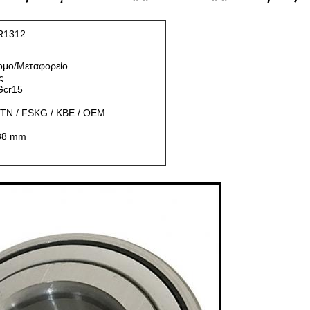
R1312
ομο/Μεταφορείο
ς
Gcr15
NTN / FSKG / KBE / OEM
.88 mm