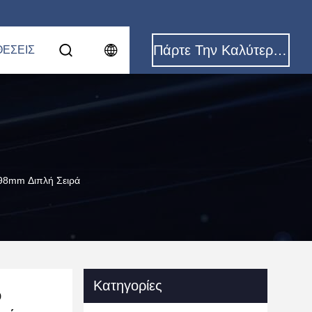
Πάρτε Την Καλύτερη Τιμή
ΈΣΕΙΣ
98mm Διπλή Σειρά
Κατηγορίες
b