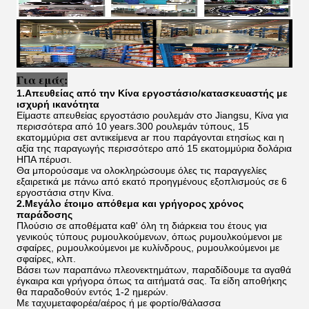
Για εμάς:
1.Απευθείας από την Κίνα εργοστάσιο/κατασκευαστής με
ισχυρή ικανότητα
Είμαστε απευθείας εργοστάσιο ρουλεμάν στο Jiangsu, Κίνα για
περισσότερα από 10 years.300 ρουλεμάν τύπους, 15
εκατομμύρια σετ αντικείμενα ar που παράγονται ετησίως και η
αξία της παραγωγής περισσότερο από 15 εκατομμύρια δολάρια
ΗΠΑ πέρυσι.
Θα μπορούσαμε να ολοκληρώσουμε όλες τις παραγγελίες
εξαιρετικά με πάνω από εκατό προηγμένους εξοπλισμούς σε 6
εργοστάσια στην Κίνα.
2.Μεγάλο έτοιμο απόθεμα και γρήγορος χρόνος
παράδοσης
Πλούσιο σε αποθέματα καθ' όλη τη διάρκεια του έτους για
γενικούς τύπους ρυμουλκούμενων, όπως ρυμουλκούμενοι με
σφαίρες, ρυμουλκούμενοι με κυλίνδρους, ρυμουλκούμενοι με
σφαίρες, κλπ.
Βάσει των παραπάνω πλεονεκτημάτων, παραδίδουμε τα αγαθά
έγκαιρα και γρήγορα όπως τα αιτήματά σας. Τα είδη αποθήκης
θα παραδοθούν εντός 1-2 ημερών.
Με ταχυμεταφορέα/αέρος ή με φορτίο/θάλασσα