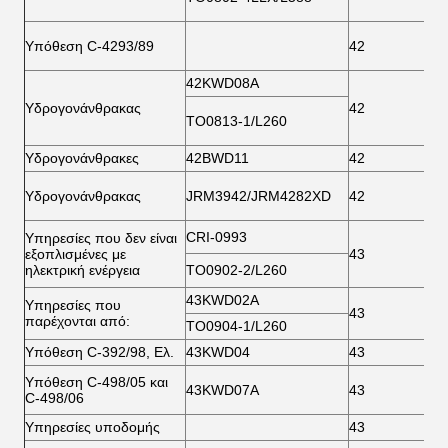
Υπόθεση C-4293/89
42
7
42KWD08A
Υδρογονάνθρακας
42
8
ΤΟ0813-1/L260
Υδρογονάνθρακες
42BWD11
42
8
Υδρογονάνθρακας
JRM3942/JRM4282XD
42
8
CRI-0993
Υπηρεσίες που δεν είναι
εξοπλισμένες με
43
7
ηλεκτρική ενέργεια
ΤΟ0902-2/L260
43KWD02A
Υπηρεσίες που
43
7
παρέχονται από:
ΤΟ0904-1/L260
Υπόθεση C-392/98, Ελ.
43KWD04
43
7
Υπόθεση C-498/05 και
43KWD07A
43
7
C-498/06
Υπηρεσίες υποδομής
43
7