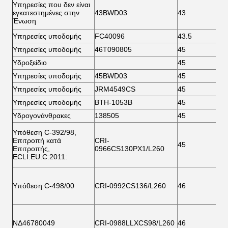
Υπηρεσίες που δεν είναι
εγκατεστημένες στην
43BWD03
43
8
Ένωση
Υπηρεσίες υποδομής
FC40096
43.5
8
Υπηρεσίες υποδομής
46Τ090805
45
7
Υδροξείδιο
45
8
Υπηρεσίες υποδομής
45BWD03
45
8
Υπηρεσίες υποδομής
JRM4549CS
45
8
Υπηρεσίες υποδομής
BTH-1053B
45
8
Υδρογονάνθρακες
138505
45
9
Υπόθεση C-392/98,
Επιτροπή κατά
CRI-
45
9
Επιτροπής,
0966CS130PX1/L260
ECLI:EU:C:2011:
Υπόθεση C-498/00
CRI-0992CS136/L260
46
7
ΝΔ46780049
CRI-0988LLXCS98/L260
46
7