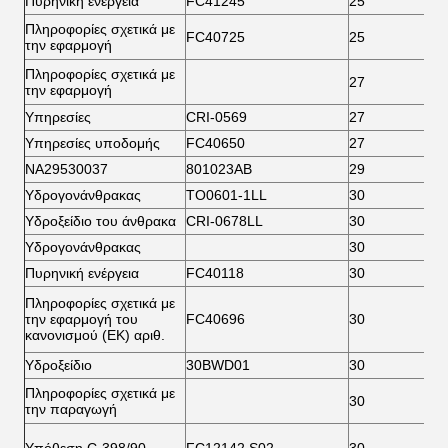
Πυρηνική ενέργεια
FC41245
25
6
Πληροφορίες σχετικά με
FC40725
25
6
την εφαρμογή
Πληροφορίες σχετικά με
27
5
την εφαρμογή
Υπηρεσίες
CRI-0569
27
5
Υπηρεσίες υποδομής
FC40650
27
5
ΝΑ29530037
801023AB
29
5
Υδρογονάνθρακας
ΤΟ0601-1LL
30
5
Υδροξείδιο του άνθρακα
CRI-0678LL
30
5
Υδρογονάνθρακας
30
6
Πυρηνική ενέργεια
FC40118
30
6
Πληροφορίες σχετικά με
την εφαρμογή του
FC40696
30
6
κανονισμού (ΕΚ) αριθ.
Υδροξείδιο
30BWD01
30
6
Πληροφορίες σχετικά με
30
6
την παραγωγή