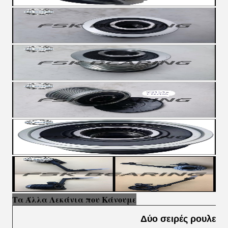
Τα Άλλα Λεκάνια που Κάνουμε
Δύο σειρές ρουλετώ