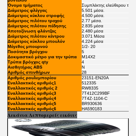
μοντέλου
Όνομα τμήματος
Συμπλέκτης ελεύθερου τροχ
Διάμετρος φλέγγας
5.501 μέσα.
Διάμετρος κύκλου στροφής
4.500 μέσα.
Διάμετρος πιλότου τροχού
2.77 μέσα.
Διάμετρος πιλότου πέδησης
2.835 μέσα
Αποτοξίνωση φλάντζας
2.480 μέσα
Διάμετρος πιλότου κέντρου
3.071 Μέσα
Διάμετρος κύκλου μπουλόν
4.224 μέσα
Μέγεθος μπουρνού
1/2- 20
Ποσότητα βρόγχου
5
Δοκιμαστικό μέτρο για την τρύπα
M14X2
Τρύπα βρόγχος qty
4
Αισθητήρας ABS
N
Αριθμός σπινθήρων
28
Αριθμός ρουλεμπορίου
23151-EN20Α
Εναλλακτικός αριθμός1
512335
Εναλλακτικός αριθμός 2
RW8335
Εναλλακτικός αριθμός3
7T412C299BF
Εναλλακτικός αριθμός4
7T4Z-1104-C
Εναλλακτικός αριθμός5
BR930636
Εναλλακτικός αριθμός6
HA590183
Λεκάνια Λεπτομερείς εικόνες