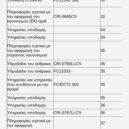
Υπόθεση C-398/90
FC12142 S02
30
7
Πληροφορίες σχετικά με
την εφαρμογή του
CRI-0685CS
32
5
κανονισμού (ΕΚ) αριθ.
Υπηρεσίες υποδομής
34
6
Υπηρεσίες υποδομής
34
6
Πληροφορίες σχετικά με
την εφαρμογή του
35
6
παρόντος κανονισμού
Υδροξείδιο του άνθρακα
CRI-0760LLCS
35
6
Υδροξείδιο του άνθρακα
FC12033
35
6
Υπηρεσίες και υπηρεσίες
που συνδέονται με την
FC40772 S02
35
6
αγορά
Υπηρεσίες υποδομής
35
7
Υπηρεσίες υποδομής
36
6
Υπηρεσίες υποδομής
CRI-0787LLCS
36
6
Πληροφορίες σχετικά με
37
7
την εφαρμογή