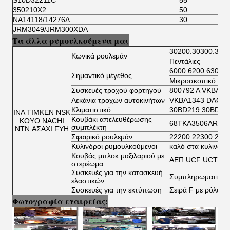
S10D32211C
55
1
350210X2
50
9
NA14118/14276Δ
30
6
JRM3049/JRM300XDA
Τα άλλα ρυμουλκούμενα μας
30200.30300.322
Κωνικά ρουλεμάν
Πεντάλιες
6000.6200.6300.6
Σημαντικό μέγεθος
Μικροσκοπικό ρου
Συσκευές τροχού φορτηγού
800792 Α VKBA 5
Λεκάνια τροχών αυτοκινήτων
VKBA1343 DAC34
Κλιματιστικό
30BD219 30BD40
ΙΝΑ ΤΙΜΚΕΝ NSK
Κουβάκι απελευθέρωσης
KOYO NACHI
68TKA3506AR TK
συμπλέκτη
NTN ΑΣΑΧΙ FYH
Σφαιρικό ρουλεμάν
22200 22300 230
Κύλινδροι ρυμουλκούμενοι
καλό στα κυλινδρ
Κουβάς μπλοκ μαξιλαριού με
ΑΕΠ UCF UCT UC
στερέωμα
Συσκευές για την κατασκευή
Συμπληρωματικοί 
ελαστικών
Συσκευές για την εκτύπωση
Σειρά F με ρόλο β
Φωτογραφία εταιρείας: