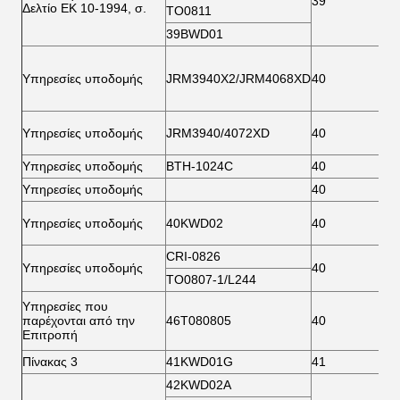
39
7
Δελτίο ΕΚ 10-1994, σ.
ΤΟ0811
39BWD01
Υπηρεσίες υποδομής
JRM3940X2/JRM4068XD
40
6
Υπηρεσίες υποδομής
JRM3940/4072XD
40
7
Υπηρεσίες υποδομής
BTH-1024C
40
7
Υπηρεσίες υποδομής
40
7
Υπηρεσίες υποδομής
40KWD02
40
7
CRI-0826
Υπηρεσίες υποδομής
40
8
ΤΟ0807-1/L244
Υπηρεσίες που
παρέχονται από την
46Τ080805
40
8
Επιτροπή
Πίνακας 3
41KWD01G
41
6
42KWD02A