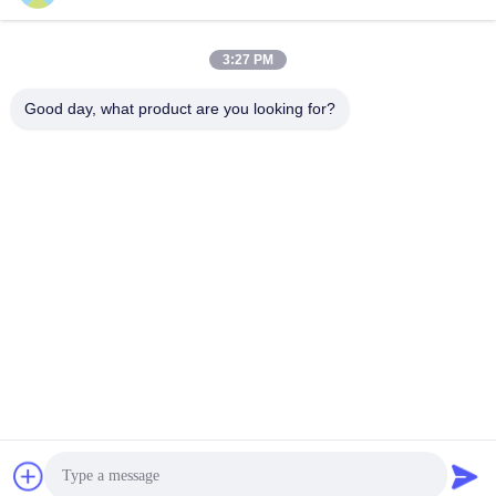
3:27 PM
Good day, what product are you looking for?
WUXI FSK TRANSMISSION BEARING CO.,
LTD
fskbearing@hotmail.com
86-510-82713083
Αριθμός 220, Μέση Οδός Renmin, Περιοχή Liangxi, Wuxi,
Jiangsu, Κίνα
Καλή ποιότητα της Κίνας Ρουλεμάν με κωνικούς κυλίνδρους Προμηθευτής.
Πνευματικά δικαιώματα © 2015-2025 Wuxi FSK Transmission Bearing Co.,
Ltd . Διατηρούνται όλα τα πνευματικά δικαιώματα.