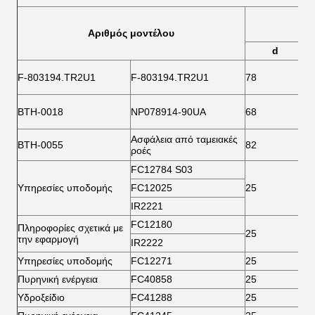
Αριθμός μοντέλου
d
F-803194.TR2U1
F-803194.TR2U1
78
1
BTH-0018
NP078914-90UA
68
1
Ασφάλεια από ταμειακές
BTH-0055
82
1
ροές
FC12784 S03
Υπηρεσίες υποδομής
FC12025
25
5
IR2221
FC12180
Πληροφορίες σχετικά με
25
5
την εφαρμογή
IR2222
Υπηρεσίες υποδομής
FC12271
25
5
Πυρηνική ενέργεια
FC40858
25
5
Υδροξείδιο
FC41288
25
5