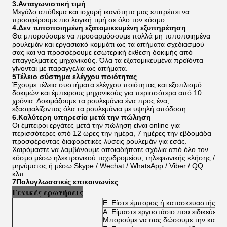
3.Ανταγωνιστική τιμή
Μεγάλο απόθεμα και ισχυρή ικανότητα μας επιτρέπει να
προσφέρουμε πιο λογική τιμή σε όλο τον κόσμο.
4.Δεν τυποποιημένη εξατομικευμένη εξυπηρέτηση
Θα μπορούσαμε να προσαρμόσουμε πολλά μη τυποποιημένα
ρουλεμάν και εργασιακό κομμάτι ως τα αιτήματα σχεδιασμού
σας και να προσφέρουμε εσωτερική έκθεση δοκιμής από
επαγγελματίες μηχανικούς. Όλα τα εξατομικευμένα προϊόντα
γίνονται με παραγγελία ως αιτήματα.
5Τέλειο σύστημα ελέγχου ποιότητας
Έχουμε τέλεια συστήματα ελέγχου ποιότητας και εξοπλισμό
δοκιμών και έμπειρους μηχανικούς για περισσότερα από 10
χρόνια. Δοκιμάζουμε τα ρουλεμάνια ένα προς ένα,
εξασφαλίζοντας όλα τα ρουλεμάνια με υψηλή απόδοση.
6.Καλύτερη υπηρεσία μετά την πώληση
Οι έμπειροι εργάτες μετά την πώληση είναι online για
περισσότερες από 12 ώρες την ημέρα, 7 ημέρες την εβδομάδα
προσφέροντας διαφορετικές λύσεις ρουλεμάν για εσάς.
Χαιρόμαστε να λαμβάνουμε οποιαδήποτε σχόλια από όλο τον
κόσμο μέσω ηλεκτρονικού ταχυδρομείου, τηλεφωνικής κλήσης /
μηνύματος ή μέσω Skype / Wechat / WhatsApp / Viber / QQ..
κλπ.
7Πολυγλωσσικές επικοινωνίες
Γενικές ερωτήσεις
Ε: Είστε έμπορος ή κατασκευαστής;
Α: Είμαστε εργοστάσιο που ειδικεύεται
Μπορούμε να σας δώσουμε την καλύτερ