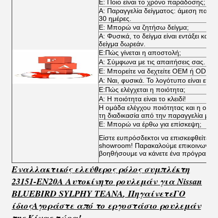
Ε: Ποιο είναι το χρόνο παράδοσης;
Α: Παραγγελία δείγματος: άμεση παρά
30 ημέρες.
Ε: Μπορώ να ζητήσω δείγμα;
Α: Φυσικά, το δείγμα είναι εντάξει κα
δείγμα δωρεάν.
Ε:Πώς γίνεται η αποστολή;
Α: Σύμφωνα με τις απαιτήσεις σας.
Ε: Μπορείτε να δεχτείτε OEM ή ODM;
Α: Ναι, φυσικά. Το λογότυπο είναι επί
Ε:Πώς ελέγχεται η ποιότητα;
Α: Η ποιότητα είναι το κλειδί!
Η ομάδα ελέγχου ποιότητας και η ομάδ
τη διαδικασία από την παραγγελία μέχ
Ε: Μπορώ να έρθω για επίσκεψη;
Είστε ευπρόσδεκτοι να επισκεφθείτε τα
showroom! Παρακαλούμε επικοινωνήστ
βοηθήσουμε να κάνετε ένα πρόγραμμα
Εναλλακτικός ελεύθερος ρόλος συμπλέκτη
23151-EN20A Αυτοκίνητο ρουλεμάν για Nissan
BLUEBIRD SYLPHY TEANA
,
Πηγαίνετε
Γ
Ο
ίδιος
Αγοράστε από το εργοστάσιο ρουλεμάν
της Κίνας τώρα!