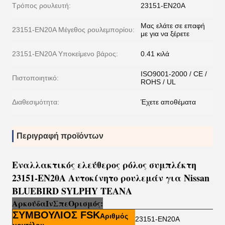
Τρόπος ρουλευτή:
23151-EN20Α
Μας ελάτε σε επαφή
23151-EN20A Μέγεθος ρουλεμπορίου:
με για να ξέρετε
23151-EN20A Υποκείμενο βάρος:
0.41 κιλά
ISO9001-2000 / CE /
Πιστοποιητικό:
ROHS / UL
Διαθεσιμότητα:
Έχετε αποθέματα
Περιγραφή προϊόντων
Εναλλακτικός ελεύθερος ρόλος συμπλέκτη
23151-EN20A Αυτοκίνητο ρουλεμάν για Nissan
BLUEBIRD SYLPHY TEANA
Αρκούδα
Ι
ν
Σπ
ε
Ορισμός:
ΣΥΜΒΟΥΛΙΟΣ FSK
Αριθμός
23151-EN20Α