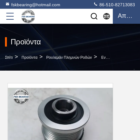
fskbearing@hotmail.com
86-510-82713083
Απόσπασμα
Προϊόντα
>
>
>
Σπίτι
Προϊόντα
Ρουλεμάν Πλημνών Ροδών
Εναλλακτικός Ελεύθερος Ρόλος Συμπλέκτη 23151-EN20A Αυτοκίνητο Ρουλεμάν Για Nissan BLUEBIRD SYLPHY TEANA