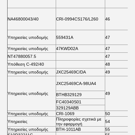
ΝΑ46800043/40
CRI-0994CS176/L260
46
8
Υπηρεσίες υποδομής
559431Α
47
8
Υπηρεσίες υποδομής
47KWD02A
47
8
ΝΤ47880057.5
47
8
Υπόθεση C-492/40
48
8
Υπηρεσίες υποδομής
JXC25469C/DA
49
8
JXC25469CA-98UA4
Υπηρεσίες υποδομής
49
8
BTHB329129
FC40340S01
329129ABB
Υπηρεσίες υποδομής
CRI-1069
50
8
Πληροφορίες σχετικά με
Υπηρεσίες
54
9
την εφαρμογή
Υπηρεσίες υποδομής
BTH-1011AB
55
9