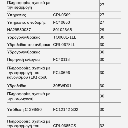
Πληροφορίες σχετικά με
27
5
την εφαρμογή
Υπηρεσίες
CRI-0569
27
5
Υπηρεσίες υποδομής
FC40650
27
5
ΝΑ29530037
801023AB
29
5
Υδρογονάνθρακας
ΤΟ0601-1LL
30
5
Υδροξείδιο του άνθρακα
CRI-0678LL
30
5
Υδρογονάνθρακας
30
6
Πυρηνική ενέργεια
FC40118
30
6
Πληροφορίες σχετικά με
την εφαρμογή του
FC40696
30
6
κανονισμού (ΕΚ) αριθ.
Υδροξείδιο
30BWD01
30
6
Πληροφορίες σχετικά με
30
6
την παραγωγή
Υπόθεση C-398/90
FC12142 S02
30
7
Πληροφορίες σχετικά με
την εφαρμογή του
CRI-0685CS
32
5