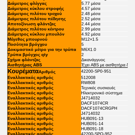
Διάμετρος φλέγγας
5.77 μέσα
Διάμετρος κύκλου στροφής
4.57 μέσα
Διάμετρος πιλότου τροχού
2.48 μέσα
Διάμετρος πιλότου πέδησης
2.52 μέσα
Αποτοξίνωση φλάντζας
2.44 μέσα
Διάμετρος πιλότου κέντρου
2.99 μέσα
Διάμετρος κύκλου μπουλόν
4.92 μέσα
Μέγεθος μπουρνού
Μ12×1.5
Ποσότητα βρόγχου
5
Δοκιμαστικό μέτρο για την τρύπα
M6X1.0
Τρύπα βρόγχος qty
2
Σχήμα φλάντζας
Δικανάγγυος
Αισθητήρας ABS
Έχει ABS με αισθητήρα δαχτ
Κουρέματα
42200-SP0-951
Αριθμός
Εναλλακτικός αριθμός
512008
Εναλλακτικός αριθμός
RW808
Εναλλακτικός αριθμός
Τεχνικές συσκευές
Εναλλακτικός αριθμός
Ηλεκτρονικό σύστημα
Εναλλακτικός αριθμός
J4714032
Εναλλακτικός αριθμός
DACF1074CR
Εναλλακτικός αριθμός
DACF1074CRGPH
Εναλλακτικός αριθμός
J4714032
Εναλλακτικός αριθμός
HUB091-13
Εναλλακτικός αριθμός
HUB091-14
Εναλλακτικός αριθμός
HUB091-18
Εναλλακτικός αριθμός
42200-SPO-952