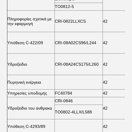
ΤΟ0812-5
Πληροφορίες σχετικά με
CRI-0822LLXCS
42
7
την εφαρμογή
Υπόθεση C-422/09
CRI-08A02CS96/L244
42
7
Υδροξείδιο
CRI-08A24CS175/L260
42
7
Πυρηνική ενέργεια
42
7
Υπηρεσίες υποδομής
FC40784
42
7
CRI-0846
Υδροξείδιο του άνθρακα
42
7
ΤΟ0802-4LLX/L588
Υπόθεση C-4293/89
42
7