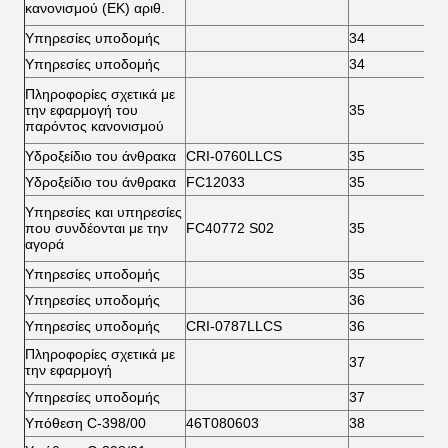
κανονισμού (ΕΚ) αριθ.
Υπηρεσίες υποδομής
34
6
Υπηρεσίες υποδομής
34
6
Πληροφορίες σχετικά με
την εφαρμογή του
35
6
παρόντος κανονισμού
Υδροξείδιο του άνθρακα
CRI-0760LLCS
35
6
Υδροξείδιο του άνθρακα
FC12033
35
6
Υπηρεσίες και υπηρεσίες
που συνδέονται με την
FC40772 S02
35
6
αγορά
Υπηρεσίες υποδομής
35
7
Υπηρεσίες υποδομής
36
6
Υπηρεσίες υποδομής
CRI-0787LLCS
36
6
Πληροφορίες σχετικά με
37
7
την εφαρμογή
Υπηρεσίες υποδομής
37
7
Υπόθεση C-398/00
46Τ080603
38
6