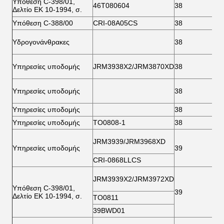
Υπόθεση C-398/01,
46Τ080604
38
6
Δελτίο ΕΚ 10-1994, σ.
Υπόθεση C-388/00
CRI-08A05CS
38
6
Υδρογονάνθρακες
38
7
Υπηρεσίες υποδομής
JRM3938X2/JRM3870XD
38
7
Υπηρεσίες υποδομής
38
7
Υπηρεσίες υποδομής
38
7
Υπηρεσίες υποδομής
ΤΟ0808-1
38
7
JRM3939/JRM3968XD
Υπηρεσίες υποδομής
39
6
CRI-0868LLCS
JRM3939X2/JRM3972XD
Υπόθεση C-398/01,
39
7
Δελτίο ΕΚ 10-1994, σ.
ΤΟ0811
39BWD01