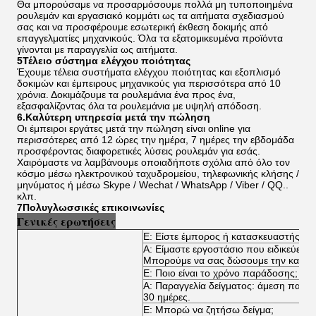
Θα μπορούσαμε να προσαρμόσουμε πολλά μη τυποποιημένα
ρουλεμάν και εργασιακό κομμάτι ως τα αιτήματα σχεδιασμού
σας και να προσφέρουμε εσωτερική έκθεση δοκιμής από
επαγγελματίες μηχανικούς. Όλα τα εξατομικευμένα προϊόντα
γίνονται με παραγγελία ως αιτήματα.
5Τέλειο σύστημα ελέγχου ποιότητας
Έχουμε τέλεια συστήματα ελέγχου ποιότητας και εξοπλισμό
δοκιμών και έμπειρους μηχανικούς για περισσότερα από 10
χρόνια. Δοκιμάζουμε τα ρουλεμάνια ένα προς ένα,
εξασφαλίζοντας όλα τα ρουλεμάνια με υψηλή απόδοση.
6.Καλύτερη υπηρεσία μετά την πώληση
Οι έμπειροι εργάτες μετά την πώληση είναι online για
περισσότερες από 12 ώρες την ημέρα, 7 ημέρες την εβδομάδα
προσφέροντας διαφορετικές λύσεις ρουλεμάν για εσάς.
Χαιρόμαστε να λαμβάνουμε οποιαδήποτε σχόλια από όλο τον
κόσμο μέσω ηλεκτρονικού ταχυδρομείου, τηλεφωνικής κλήσης /
μηνύματος ή μέσω Skype / Wechat / WhatsApp / Viber / QQ..
κλπ.
7Πολυγλωσσικές επικοινωνίες
Γενικές ερωτήσεις
Ε: Είστε έμπορος ή κατασκευαστής;
Α: Είμαστε εργοστάσιο που ειδικεύεται
Μπορούμε να σας δώσουμε την καλύτερ
Ε: Ποιο είναι το χρόνο παράδοσης;
Α: Παραγγελία δείγματος: άμεση παρά
30 ημέρες.
Ε: Μπορώ να ζητήσω δείγμα;