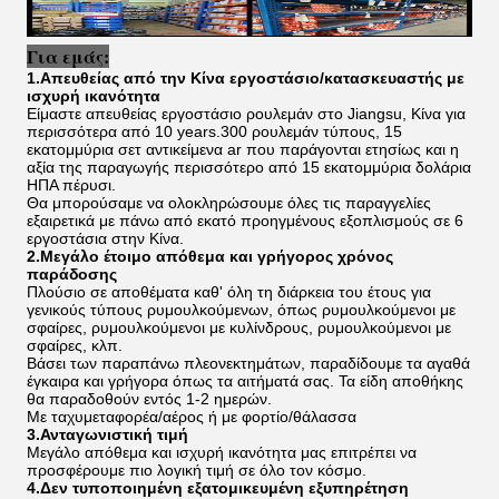
Για εμάς:
1.Απευθείας από την Κίνα εργοστάσιο/κατασκευαστής με
ισχυρή ικανότητα
Είμαστε απευθείας εργοστάσιο ρουλεμάν στο Jiangsu, Κίνα για
περισσότερα από 10 years.300 ρουλεμάν τύπους, 15
εκατομμύρια σετ αντικείμενα ar που παράγονται ετησίως και η
αξία της παραγωγής περισσότερο από 15 εκατομμύρια δολάρια
ΗΠΑ πέρυσι.
Θα μπορούσαμε να ολοκληρώσουμε όλες τις παραγγελίες
εξαιρετικά με πάνω από εκατό προηγμένους εξοπλισμούς σε 6
εργοστάσια στην Κίνα.
2.Μεγάλο έτοιμο απόθεμα και γρήγορος χρόνος
παράδοσης
Πλούσιο σε αποθέματα καθ' όλη τη διάρκεια του έτους για
γενικούς τύπους ρυμουλκούμενων, όπως ρυμουλκούμενοι με
σφαίρες, ρυμουλκούμενοι με κυλίνδρους, ρυμουλκούμενοι με
σφαίρες, κλπ.
Βάσει των παραπάνω πλεονεκτημάτων, παραδίδουμε τα αγαθά
έγκαιρα και γρήγορα όπως τα αιτήματά σας. Τα είδη αποθήκης
θα παραδοθούν εντός 1-2 ημερών.
Με ταχυμεταφορέα/αέρος ή με φορτίο/θάλασσα
3.Ανταγωνιστική τιμή
Μεγάλο απόθεμα και ισχυρή ικανότητα μας επιτρέπει να
προσφέρουμε πιο λογική τιμή σε όλο τον κόσμο.
4.Δεν τυποποιημένη εξατομικευμένη εξυπηρέτηση