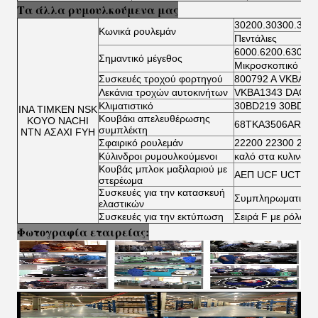
Τα άλλα ρυμουλκούμενα μας
30200.30300.322
Κωνικά ρουλεμάν
Πεντάλιες
6000.6200.6300.6
Σημαντικό μέγεθος
Μικροσκοπικό ρου
Συσκευές τροχού φορτηγού
800792 Α VKBA 5
Λεκάνια τροχών αυτοκινήτων
VKBA1343 DAC34
Κλιματιστικό
30BD219 30BD40
ΙΝΑ ΤΙΜΚΕΝ NSK
Κουβάκι απελευθέρωσης
KOYO NACHI
68TKA3506AR TK
συμπλέκτη
NTN ΑΣΑΧΙ FYH
Σφαιρικό ρουλεμάν
22200 22300 230
Κύλινδροι ρυμουλκούμενοι
καλό στα κυλινδρ
Κουβάς μπλοκ μαξιλαριού με
ΑΕΠ UCF UCT UC
στερέωμα
Συσκευές για την κατασκευή
Συμπληρωματικοί 
ελαστικών
Συσκευές για την εκτύπωση
Σειρά F με ρόλο β
Φωτογραφία εταιρείας: