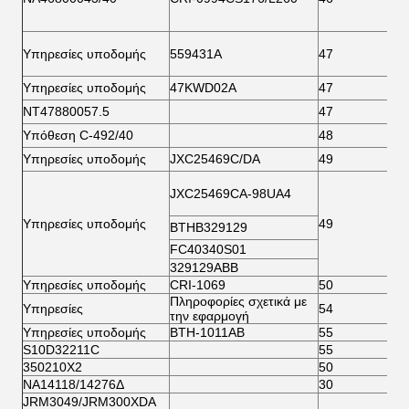
Υπηρεσίες υποδομής
559431Α
47
8
Υπηρεσίες υποδομής
47KWD02A
47
8
ΝΤ47880057.5
47
8
Υπόθεση C-492/40
48
8
Υπηρεσίες υποδομής
JXC25469C/DA
49
8
JXC25469CA-98UA4
Υπηρεσίες υποδομής
49
8
BTHB329129
FC40340S01
329129ABB
Υπηρεσίες υποδομής
CRI-1069
50
8
Πληροφορίες σχετικά με
Υπηρεσίες
54
9
την εφαρμογή
Υπηρεσίες υποδομής
BTH-1011AB
55
9
S10D32211C
55
1
350210X2
50
9
NA14118/14276Δ
30
6
JRM3049/JRM300XDA