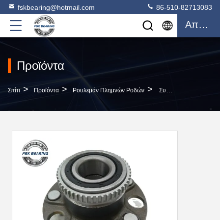
fskbearing@hotmail.com
86-510-82713083
Απόσπασμα
Προϊόντα
>
>
>
Σπίτι
Προϊόντα
Ρουλεμάν Πλημνών Ροδών
Συσκευές Αυτοκινήτου 42200-SP0-951 BR930123 Λεκάνιο Τροχού Για Honda Legend