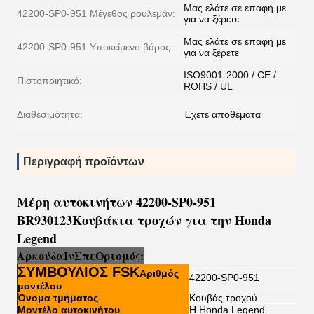
Μας ελάτε σε επαφή με
42200-SP0-951 Μέγεθος ρουλεμάν:
για να ξέρετε
Μας ελάτε σε επαφή με
42200-SP0-951 Υποκείμενο βάρος:
για να ξέρετε
ISO9001-2000 / CE /
Πιστοποιητικό:
ROHS / UL
Διαθεσιμότητα:
Έχετε αποθέματα
Περιγραφή προϊόντων
Μέρη αυτοκινήτων 42200-SP0-951
BR930123
Κουβάκια τροχών για την Honda
Legend
Αρκούδα
Ι
ν
Σπ
ε
Ορισμός:
ΣΥΜΒΟΥΛΙΟΣ FSK
Αριθμός
42200-SP0-951
μοντέλου
Όνομα τμήματος
Κουβάς τροχού
Μοντέλο αυτοκινήτου
Η Honda Legend