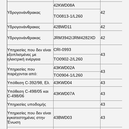
42KWD08A
Υδρογονάνθρακας
42
8
ΤΟ0813-1/L260
Υδρογονάνθρακες
42BWD11
42
8
Υδρογονάνθρακας
JRM3942/JRM4282XD
42
8
CRI-0993
Υπηρεσίες που δεν είναι
εξοπλισμένες με
43
7
ηλεκτρική ενέργεια
ΤΟ0902-2/L260
43KWD02A
Υπηρεσίες που
43
7
παρέχονται από:
ΤΟ0904-1/L260
Υπόθεση C-392/98, Ελ.
43KWD04
43
7
Υπόθεση C-498/05 και
43KWD07A
43
7
C-498/06
Υπηρεσίες υποδομής
43
7
Υπηρεσίες που δεν είναι
εγκατεστημένες στην
43BWD03
43
8
Ένωση