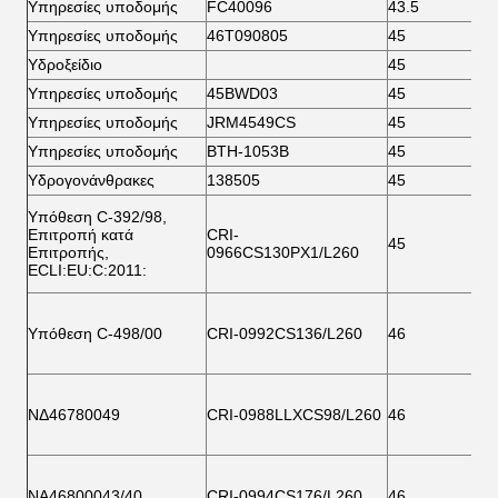
Υπηρεσίες υποδομής
FC40096
43.5
8
Υπηρεσίες υποδομής
46Τ090805
45
7
Υδροξείδιο
45
8
Υπηρεσίες υποδομής
45BWD03
45
8
Υπηρεσίες υποδομής
JRM4549CS
45
8
Υπηρεσίες υποδομής
BTH-1053B
45
8
Υδρογονάνθρακες
138505
45
9
Υπόθεση C-392/98,
Επιτροπή κατά
CRI-
45
9
Επιτροπής,
0966CS130PX1/L260
ECLI:EU:C:2011:
Υπόθεση C-498/00
CRI-0992CS136/L260
46
7
ΝΔ46780049
CRI-0988LLXCS98/L260
46
7
ΝΑ46800043/40
CRI-0994CS176/L260
46
8