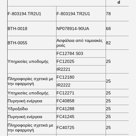
d
F-803194.TR2U1
F-803194.TR2U1
78
1
BTH-0018
NP078914-90UA
68
1
Ασφάλεια από ταμειακές
BTH-0055
82
1
ροές
FC12784 S03
Υπηρεσίες υποδομής
FC12025
25
5
IR2221
FC12180
Πληροφορίες σχετικά με
25
5
την εφαρμογή
IR2222
Υπηρεσίες υποδομής
FC12271
25
5
Πυρηνική ενέργεια
FC40858
25
5
Υδροξείδιο
FC41288
25
5
Πυρηνική ενέργεια
FC41245
25
6
Πληροφορίες σχετικά με
FC40725
25
6
την εφαρμογή