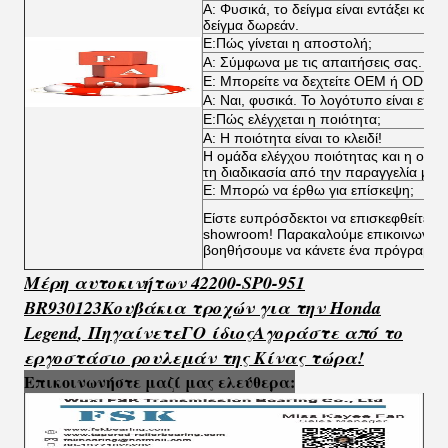
Α: Φυσικά, το δείγμα είναι εντάξει κα
δείγμα δωρεάν.
Ε:Πώς γίνεται η αποστολή;
Α: Σύμφωνα με τις απαιτήσεις σας.
Ε: Μπορείτε να δεχτείτε OEM ή ODM;
Α: Ναι, φυσικά. Το λογότυπο είναι επί
Ε:Πώς ελέγχεται η ποιότητα;
Α: Η ποιότητα είναι το κλειδί!
Η ομάδα ελέγχου ποιότητας και η ομάδ
τη διαδικασία από την παραγγελία μέχ
Ε: Μπορώ να έρθω για επίσκεψη;
Είστε ευπρόσδεκτοι να επισκεφθείτε τα
showroom! Παρακαλούμε επικοινωνήστ
βοηθήσουμε να κάνετε ένα πρόγραμμα
Μέρη αυτοκινήτων 42200-SP0-951
BR930123
Κουβάκια τροχών για την Honda
Legend
,
Πηγαίνετε
Γ
Ο ίδιος
Αγοράστε από το
εργοστάσιο ρουλεμάν της Κίνας τώρα!
Επικοινωνήστε μαζί μας ελεύθερα: