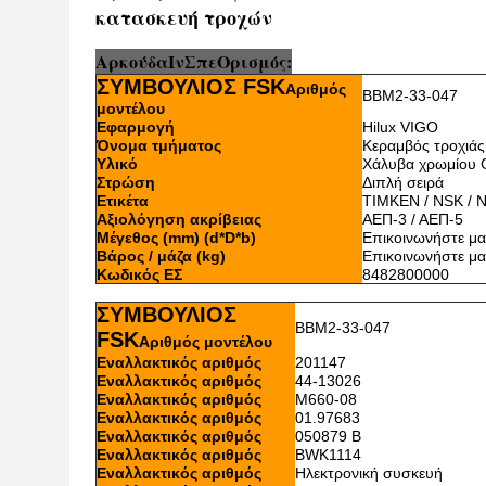
κατασκευή τροχών
Αρκούδα
Ι
ν
Σπ
ε
Ορισμός:
ΣΥΜΒΟΥΛΙΟΣ FSK
Αριθμός
BBM2-33-047
μοντέλου
Εφαρμογή
Hilux VIGO
Όνομα τμήματος
Κεραμβός τροχιάς
Υλικό
Χάλυβα χρωμίου 
Στρώση
Διπλή σειρά
Ετικέτα
TIMKEN / NSK / 
Αξιολόγηση ακρίβειας
ΑΕΠ-3 / ΑΕΠ-5
Μέγεθος (mm) (d*D*b)
Επικοινωνήστε μα
Βάρος / μάζα (kg)
Επικοινωνήστε μα
Κωδικός ΕΣ
8482800000
ΣΥΜΒΟΥΛΙΟΣ
BBM2-33-047
FSK
Αριθμός μοντέλου
Εναλλακτικός αριθμός
201147
Εναλλακτικός αριθμός
44-13026
Εναλλακτικός αριθμός
M660-08
Εναλλακτικός αριθμός
01.97683
Εναλλακτικός αριθμός
050879 Β
Εναλλακτικός αριθμός
BWK1114
Εναλλακτικός αριθμός
Ηλεκτρονική συσκευή