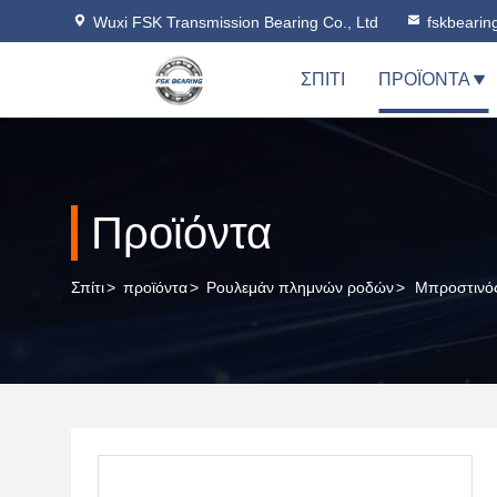
Wuxi FSK Transmission Bearing Co., Ltd
fskbeari
ΣΠΊΤΙ
ΠΡΟΪΌΝΤΑ
Προϊόντα
Σπίτι
>
προϊόντα
>
Ρουλεμάν πλημνών ροδών
>
Μπροστινός