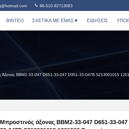
ng@hotmail.com
86-510-82713083
ΒΊΝΤΕΟ
ΣΧΕΤΙΚΆ ΜΕ ΕΜΆΣ
ΕΙΔΉΣΕΙΣ
ΥΠΟΘ
 Άξονας BBM2-33-047 D651-33-047 D351-33-047B S213001015 12015
Μπροστινός άξονας BBM2-33-047 D651-33-047