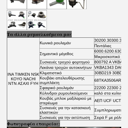
Τα άλλα ρυμουλκούμενα μας
30200.30300.322
Κωνικά ρουλεμάν
Πεντάλιες
6000.6200.6300.6
Σημαντικό μέγεθος
Μικροσκοπικό ρου
Συσκευές τροχού φορτηγού
800792 Α VKBA 5
Λεκάνια τροχών αυτοκινήτων
VKBA1343 DAC34
Κλιματιστικό
30BD219 30BD40
ΙΝΑ ΤΙΜΚΕΝ NSK
Κουβάκι απελευθέρωσης
KOYO NACHI
68TKA3506AR TK
συμπλέκτη
NTN ΑΣΑΧΙ FYH
Σφαιρικό ρουλεμάν
22200 22300 230
Κύλινδροι ρυμουλκούμενοι
καλό στα κυλινδρ
Κουβάς μπλοκ μαξιλαριού με
ΑΕΠ UCF UCT UC
στερέωμα
Συσκευές για την κατασκευή
Συμπληρωματικοί 
ελαστικών
Συσκευές για την εκτύπωση
Σειρά F με ρόλο β
Φωτογραφία εταιρείας: