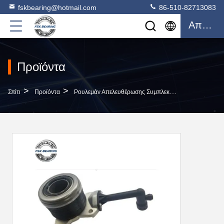
fskbearing@hotmail.com
86-510-82713083
Απόσπασμα
Προϊόντα
>
>
>
Σπίτι
Προϊόντα
Ρουλεμάν Απελευθέρωσης Συμπλεκτών
Πάνω Sali