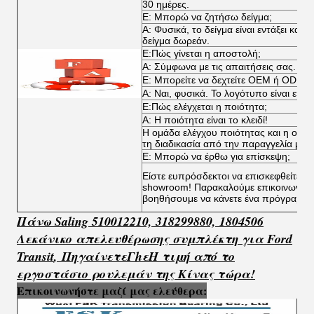
30 ημέρες.
Ε: Μπορώ να ζητήσω δείγμα;
Α: Φυσικά, το δείγμα είναι εντάξει κα
δείγμα δωρεάν.
Ε:Πώς γίνεται η αποστολή;
Α: Σύμφωνα με τις απαιτήσεις σας.
Ε: Μπορείτε να δεχτείτε OEM ή ODM;
Α: Ναι, φυσικά. Το λογότυπο είναι επί
Ε:Πώς ελέγχεται η ποιότητα;
Α: Η ποιότητα είναι το κλειδί!
Η ομάδα ελέγχου ποιότητας και η ομάδ
τη διαδικασία από την παραγγελία μέχ
Ε: Μπορώ να έρθω για επίσκεψη;
Είστε ευπρόσδεκτοι να επισκεφθείτε τα
showroom! Παρακαλούμε επικοινωνήστ
βοηθήσουμε να κάνετε ένα πρόγραμμα
Πάνω Saling 510012210, 318299880, 1804506
Λεκάνικο απελευθέρωσης συμπλέκτη για Ford
Transit
,
Πηγαίνετε
Γ
h
ε
Η τιμή από το
εργοστάσιο ρουλεμάν της Κίνας τώρα!
Επικοινωνήστε μαζί μας ελεύθερα: