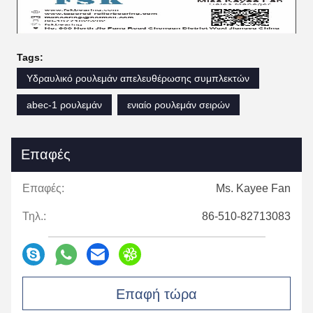
Tags:
Υδραυλικό ρουλεμάν απελευθέρωσης συμπλεκτών
abec-1 ρουλεμάν
ενιαίο ρουλεμάν σειρών
Επαφές
Επαφές:
Ms. Kayee Fan
Τηλ.:
86-510-82713083
Επαφή τώρα