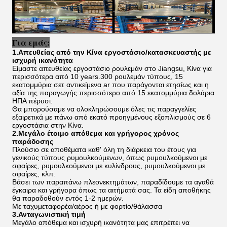
Για εμάς:
1.Απευθείας από την Κίνα εργοστάσιο/κατασκευαστής με
ισχυρή ικανότητα
Είμαστε απευθείας εργοστάσιο ρουλεμάν στο Jiangsu, Κίνα για
περισσότερα από 10 years.300 ρουλεμάν τύπους, 15
εκατομμύρια σετ αντικείμενα ar που παράγονται ετησίως και η
αξία της παραγωγής περισσότερο από 15 εκατομμύρια δολάρια
ΗΠΑ πέρυσι.
Θα μπορούσαμε να ολοκληρώσουμε όλες τις παραγγελίες
εξαιρετικά με πάνω από εκατό προηγμένους εξοπλισμούς σε 6
εργοστάσια στην Κίνα.
2.Μεγάλο έτοιμο απόθεμα και γρήγορος χρόνος
παράδοσης
Πλούσιο σε αποθέματα καθ' όλη τη διάρκεια του έτους για
γενικούς τύπους ρυμουλκούμενων, όπως ρυμουλκούμενοι με
σφαίρες, ρυμουλκούμενοι με κυλίνδρους, ρυμουλκούμενοι με
σφαίρες, κλπ.
Βάσει των παραπάνω πλεονεκτημάτων, παραδίδουμε τα αγαθά
έγκαιρα και γρήγορα όπως τα αιτήματά σας. Τα είδη αποθήκης
θα παραδοθούν εντός 1-2 ημερών.
Με ταχυμεταφορέα/αέρος ή με φορτίο/θάλασσα
3.Ανταγωνιστική τιμή
Μεγάλο απόθεμα και ισχυρή ικανότητα μας επιτρέπει να