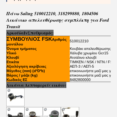
Πάνω Saling 510012210, 318299880, 1804506
Λεκάνικο απελευθέρωσης συμπλέκτη για Ford
Transit
Αρκούδα
Ι
ν
Σπ
ε
Ορισμός:
ΣΥΜΒΟΥΛΙΟΣ FSK
Αριθμός
510012210
μοντέλου
Όνομα τμήματος
Κουβάκι απελευθέρωσης συ
Υλικό
Χάλυβα χρωμίου Gcr15
Κλουβί
Ατσάλινο κλουβί
Ετικέτα
TIMKEN / NSK / NTN / FSKG
Αξιολόγηση ακρίβειας
ΑΕΠ-3 / ΑΕΠ-5
Μέγεθος (mm) (d*D*b)
επικοινωνήστε μαζί μας για 
Βάρος / μάζα (kg)
επικοινωνήστε μαζί μας για 
Κωδικός ΕΣ
8482800000
Λεκάνια Λεπτομερείς εικόνες