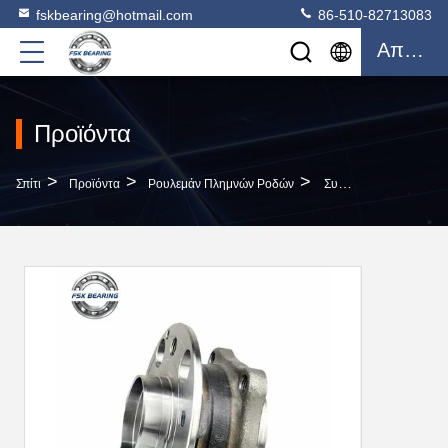
fskbearing@hotmail.com
86-510-82713083
Απόσπασμα
Προϊόντα
>
>
>
Σπίτι
Προϊόντα
Ρουλεμάν Πλημνών Ροδών
Συσκευές Αυτοκινήτων A2223340100 Κέντρο Ελαστικών Των Μπροστινών Τροχών Για Διάφορα Μοντέλα Οχημάτων