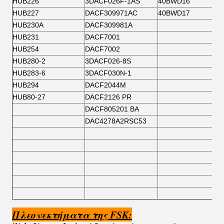
HUB226
3DACF026F-1AS
40BWD16
HUB227
DACF309971AC
40BWD17
HUB230A
DACF309981Α
HUB231
DACF7001
HUB254
DACF7002
HUB280-2
3DACF026-8S
HUB283-6
3DACF030N-1
HUB294
DACF2044M
HUB80-27
DACF2126 PR
DACF805201 BA
DAC4278A2RSC53
Πλεονεκτήματα της FSK: