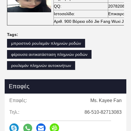
QQ:
207820856
Ιστοσελίδα:
Επικαιροποι
Αριθ. 900 Βόρεια οδό Jie Fang Wuxi Jian
Tags:
μπροστινό ρουλεμάν πλημνών ροδών
φέρουσα αντικατάσταση πλημνών ροδών
ρουλεμάν πλημνών αυτοκινήτων
Επαφές
Επαφές:
Ms. Kayee Fan
Τηλ.:
86-510-82713083