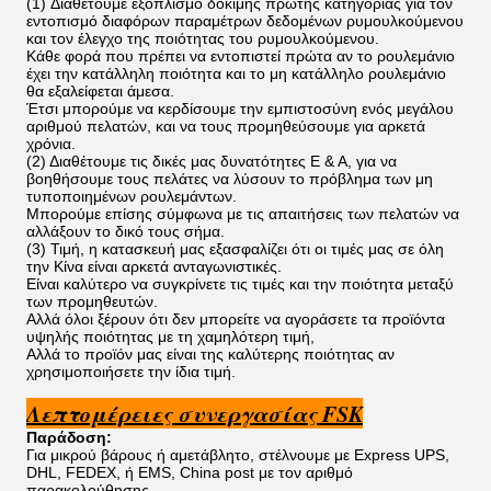
(1) Διαθέτουμε εξοπλισμό δοκιμής πρώτης κατηγορίας για τον
εντοπισμό διαφόρων παραμέτρων δεδομένων ρυμουλκούμενου
και τον έλεγχο της ποιότητας του ρυμουλκούμενου.
Κάθε φορά που πρέπει να εντοπιστεί πρώτα αν το ρουλεμάνιο
έχει την κατάλληλη ποιότητα και το μη κατάλληλο ρουλεμάνιο
θα εξαλείφεται άμεσα.
Έτσι μπορούμε να κερδίσουμε την εμπιστοσύνη ενός μεγάλου
αριθμού πελατών, και να τους προμηθεύσουμε για αρκετά
χρόνια.
(2) Διαθέτουμε τις δικές μας δυνατότητες Ε & Α, για να
βοηθήσουμε τους πελάτες να λύσουν το πρόβλημα των μη
τυποποιημένων ρουλεμάντων.
Μπορούμε επίσης σύμφωνα με τις απαιτήσεις των πελατών να
αλλάξουν το δικό τους σήμα.
(3) Τιμή, η κατασκευή μας εξασφαλίζει ότι οι τιμές μας σε όλη
την Κίνα είναι αρκετά ανταγωνιστικές.
Είναι καλύτερο να συγκρίνετε τις τιμές και την ποιότητα μεταξύ
των προμηθευτών.
Αλλά όλοι ξέρουν ότι δεν μπορείτε να αγοράσετε τα προϊόντα
υψηλής ποιότητας με τη χαμηλότερη τιμή,
Αλλά το προϊόν μας είναι της καλύτερης ποιότητας αν
χρησιμοποιήσετε την ίδια τιμή.
Λεπτομέρειες συνεργασίας FSK
Παράδοση:
Για μικρού βάρους ή αμετάβλητο, στέλνουμε με Express UPS,
DHL, FEDEX, ή EMS, China post με τον αριθμό
παρακολούθησης