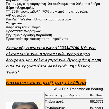
Για την μέγιστη παραγωγή, θα στείλουμε από θάλασσα / αέρα.
Θέμα πληρωμής:
TT, 30% προκαταβολή, 70% πριν από την αποστολή.
Λ/Κ σε εικόνα
PayPal ή Western Union εκ των προτέρων
Υπηρεσία:
Ασφάλιση του εμπορίου
Προστασία πληρωμών
Εγγυημένη έγκαιρη παράδοση
Προστασία της ποιότητας του προϊόντος
Συσκευές αυτοκινήτων A2223340100 Κέντρο
ελαστικών των μπροστινών τροχών για
διάφορα μοντέλα οχημάτων
,
Βρες φθηνή τιμή
από το εργοστάσιο ρουλεμάν της Κίνας
τώρα!
Επικοινωνήστε μαζί μας ελεύθερα
Wuxi FSK Transmission Bearing Co.,
Διαχειριστής πωλήσεων
Κέι Φαν
Τι είναι αυτό;
861377102
Ταχυδρομείο:
fskbearing