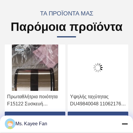
ΤΑ ΠΡΟΪΌΝΤΑ ΜΑΣ
Παρόμοια προϊόντα
Πρωταθλήτρια ποιότητα
Υψηλής ταχύτητας
F15122 Συσκευή
DU49840048 11062176
ελαστικών τροχών
13475-27080 Λεκάνια
90*160*125mm
τροχού 49X84X48mm
Πάρτε την καλύτερη τιμή
Πάρτε την καλύτερη τιμή
Ms. Kayee Fan
Υψηλής ποιότητας χάλυβα