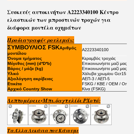
Συσκευές αυτοκινήτων A2223340100 Κέντρο
ελαστικών των μπροστινών τροχών για
διάφορα μοντέλα οχημάτων
Προδιαγραφές ρουλεμάν
:
ΣΥΜΒΟΥΛΙΟΣ FSK
Αριθμός
Α2223340100
μοντέλου
Όνομα τμήματος
Κεραμβός τροχιάς
Μέγεθος (mm) (d*D*b)
Επικοινωνήστε μαζί μας για
Βάρος / μάζα (kg)
Επικοινωνήστε μαζί μας για
Υλικό
Χάλυβα χρωμίου Gcr15
Αξιολόγηση ακρίβειας
ΑΕΠ-3 / ΑΕΠ-5
Ετικέτα
FSKG / KBE / OEM / Οποι
Αρχικό Country Show
Κίνα (FSKG)
Λεπτομέρειες
Μπι.
δαχτυλίδι P
Χοτό:
Τα Άλλα Λεκάνια που Κάνουμε