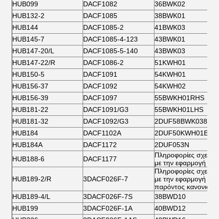
HUB099
DACF1082
36BWK02
HUB132-2
DACF1085
38BWK01
HUB144
DACF1085-2
41BWK03
HUB145-7
DACF1085-4-123
43BWK01
HUB147-20/L
DACF1085-5-140
43BWK03
HUB147-22/R
DACF1086-2
51KWH01
HUB150-5
DACF1091
54KWH01
HUB156-37
DACF1092
54KWH02
HUB156-39
DACF1097
55BWKH01RHS
HUB181-22
DACF1091/G3
55BWKH01LHS
HUB181-32
DACF1092/G3
2DUF58BWK038
HUB184
DACF1102Α
2DUF50KWH01EJB
HUB184A
DACF1172
2DUF053N
Πληροφορίες σχετικά
HUB188-6
DACF1177
με την εφαρμογή
Πληροφορίες σχετικά
HUB189-2/R
3DACF026F-7
με την εφαρμογή του
παρόντος κανονισμο
HUB189-4/L
3DACF026F-7S
38BWD10
HUB199
3DACF026F-1A
40BWD12