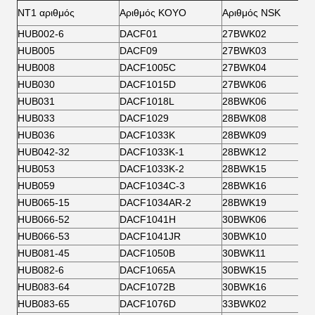
NT1 αριθμός
Αριθμός KOYO
Αριθμός NSK
HUB002-6
DACF01
27BWK02
HUB005
DACF09
27BWK03
HUB008
DACF1005C
27BWK04
HUB030
DACF1015D
27BWK06
HUB031
DACF1018L
28BWK06
HUB033
DACF1029
28BWK08
HUB036
DACF1033K
28BWK09
HUB042-32
DACF1033K-1
28BWK12
HUB053
DACF1033K-2
28BWK15
HUB059
DACF1034C-3
28BWK16
HUB065-15
DACF1034AR-2
28BWK19
HUB066-52
DACF1041H
30BWK06
HUB066-53
DACF1041JR
30BWK10
HUB081-45
DACF1050B
30BWK11
HUB082-6
DACF1065A
30BWK15
HUB083-64
DACF1072B
30BWK16
HUB083-65
DACF1076D
33BWK02