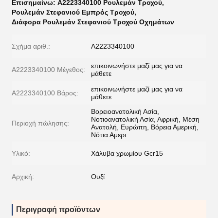
Επισημαίνω:
A2223340100 Ρουλεμάν Τροχού
,
Ρουλεμάν Στεφανιού Εμπρός Τροχού
,
Διάφορα Ρουλεμάν Στεφανιού Τροχού Οχημάτων
Σχήμα αριθ.:
Α2223340100
επικοινωνήστε μαζί μας για να
Α2223340100 Μέγεθος:
μάθετε
επικοινωνήστε μαζί μας για να
Α2223340100 Βάρος:
μάθετε
Βορειοανατολική Ασία,
Νοτιοανατολική Ασία, Αφρική, Μέση
Περιοχή πώλησης:
Ανατολή, Ευρώπη, Βόρεια Αμερική,
Νότια Αμερι
Υλικό:
Χάλυβα χρωμίου Gcr15
Αρχική:
Ουξί
Περιγραφή προϊόντων